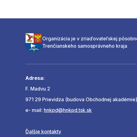
Organizácia je v zriaďovateľskej pôsobn
Trenčianskeho samosprávneho kraja
Adresa:
F. Madvu 2
971 29 Prievidza (budova Obchodnej akadémie
e- mail:
hnkpd@hnkpd.tsk.sk
Ďalšie kontakty