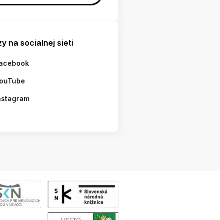
y na socialnej sieti
acebook
ouTube
nstagram