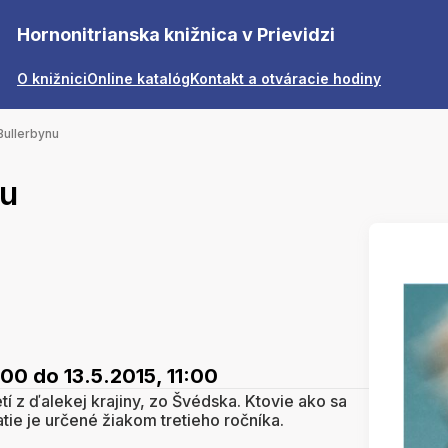
Hornonitrianska knižnica v Prievidzi
O knižnici
Online katalóg
Kontakt a otváracie hodiny
 Bullerbynu
nu
:00
do 13.5.2015, 11:00
tí z ďalekej krajiny, zo Švédska. Ktovie ako sa
tie je určené žiakom tretieho ročníka.