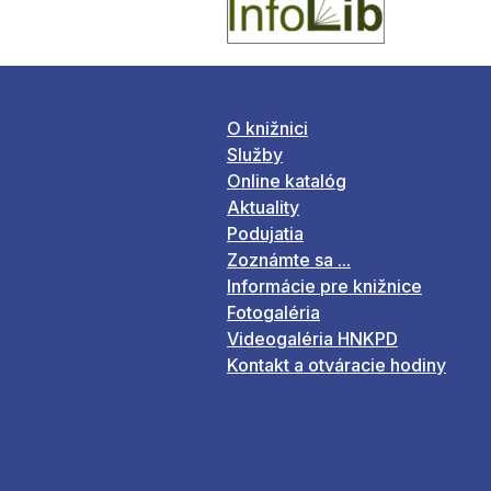
O knižnici
Služby
Online katalóg
Aktuality
Podujatia
Zoznámte sa ...
Informácie pre knižnice
Fotogaléria
Videogaléria HNKPD
Kontakt a otváracie hodiny