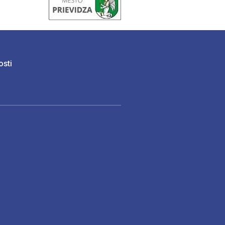
osti
)