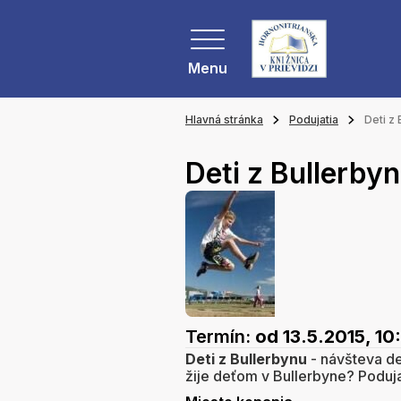
Menu
Hlavná stránka
Podujatia
Deti z
Deti z Bullerby
Termín:
od 13.5.2015, 10
Deti z Bullerbynu
- návšteva de
žije deťom v Bullerbyne? Poduja