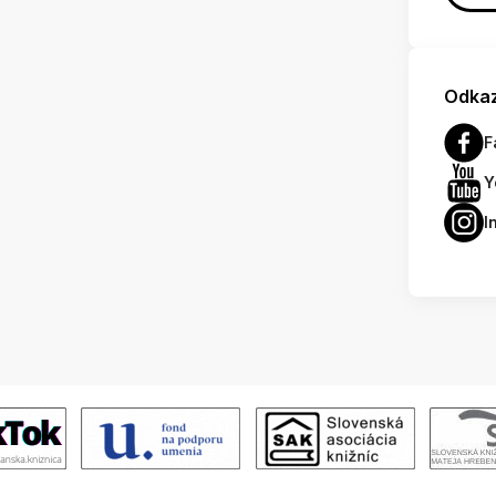
Odkaz
F
Y
I