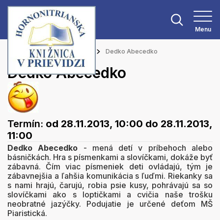
Menu
Hlavná stránka
Podujatia
Dedko Abecedko
Dedko Abecedko
Termín:
od 28.11.2013, 10:00
do 28.11.2013,
11:00
Dedko Abecedko
- mená detí v príbehoch alebo
básničkách. Hra s písmenkami a slovíčkami, dokáže byť
zábavná. Čím viac písmeniek deti ovládajú, tým je
zábavnejšia a ľahšia komunikácia s ľuďmi. Riekanky sa
s nami hrajú, čarujú, robia psie kusy, pohrávajú sa so
slovíčkami ako s loptičkami a cvičia naše trošku
neobratné jazýčky. Podujatie je určené deťom MŠ
Piaristická.