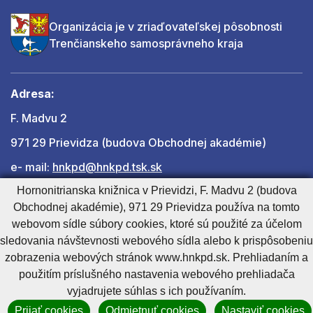
Organizácia je v zriaďovateľskej pôsobnosti
Trenčianskeho samosprávneho kraja
Adresa:
F. Madvu 2
971 29 Prievidza (budova Obchodnej akadémie)
e- mail:
hnkpd@hnkpd.tsk.sk
Hornonitrianska knižnica v Prievidzi, F. Madvu 2 (budova
Obchodnej akadémie), 971 29 Prievidza používa na tomto
Ďalšie kontakty
webovom sídle súbory cookies, ktoré sú použité za účelom
sledovania návštevnosti webového sídla alebo k prispôsobeniu
zobrazenia webových stránok www.hnkpd.sk. Prehliadaním a
Cookies nastavenie
Cookies - viac informácií
Vyhlásenie o prístupnosti
použitím príslušného nastavenia webového prehliadača
Technický prevádzkovateľ
Správca obsahu
vyjadrujete súhlas s ich používaním.
Generuje
CMS BUXUS
Prijať cookies
Odmietnuť cookies
Nastaviť cookies