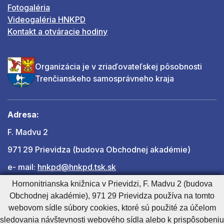
Fotogaléria
Videogaléria HNKPD
Kontakt a otváracie hodiny
Organizácia je v zriaďovateľskej pôsobnosti
Trenčianskeho samosprávneho kraja
Adresa:
F. Madvu 2
971 29 Prievidza (budova Obchodnej akadémie)
e- mail:
hnkpd@hnkpd.tsk.sk
Hornonitrianska knižnica v Prievidzi, F. Madvu 2 (budova
Obchodnej akadémie), 971 29 Prievidza používa na tomto
Ďalšie kontakty
webovom sídle súbory cookies, ktoré sú použité za účelom
sledovania návštevnosti webového sídla alebo k prispôsobeniu