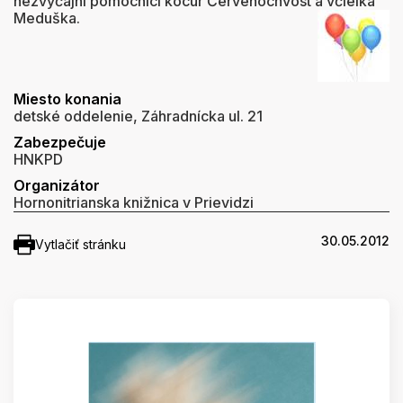
nezvyčajní pomocníci kocúr Červenochvost a včielka
Meduška.
Miesto konania
detské oddelenie, Záhradnícka ul. 21
Zabezpečuje
HNKPD
Organizátor
Hornonitrianska knižnica v Prievidzi
30.05.2012
Vytlačiť stránku