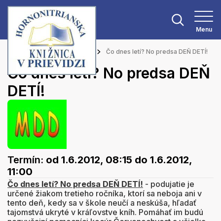
Menu
Hlavná stránka
Podujatia
Čo dnes letí? No predsa DEŇ DETÍ!
Čo dnes letí? No predsa DEŇ
DETÍ!
Termín:
od 1.6.2012, 08:15
do 1.6.2012,
11:00
Čo dnes letí? No predsa DEŇ
DETÍ!
- podujatie je
určené žiakom tretieho ročníka, ktorí sa neboja ani v
tento deň, kedy sa v škole neučí a neskúša, hľadať
tajomstvá ukryté v kráľovstve kníh. Pomáhať im budú