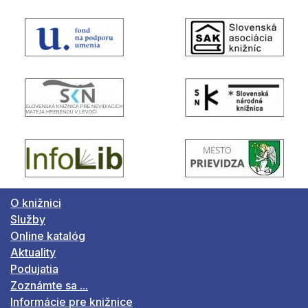
O knižnici
Služby
Online katalóg
Aktuality
Podujatia
Zoznámte sa ...
Informácie pre knižnice