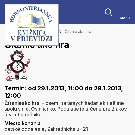
Menu
Hlavná stránka
Podujatia
Čítanie ako hra
Čítanie ako hra
Termín:
od 29.1.2013, 11:00
do 29.1.2013,
12:00
Čítanie
ako hra
- osem literárnych hádaniek riešime
spolu s n.o. Osmijanko. Podujatie je určené pre žiakov
štvrtého ročníka.
Miesto konania
detské oddelenie, Záhradnícka ul. 21