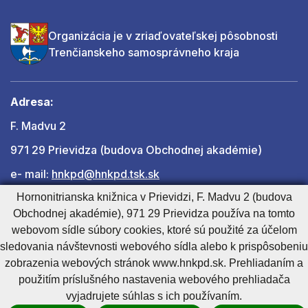
Organizácia je v zriaďovateľskej pôsobnosti
Trenčianskeho samosprávneho kraja
Adresa:
F. Madvu 2
971 29 Prievidza (budova Obchodnej akadémie)
e- mail:
hnkpd@hnkpd.tsk.sk
Hornonitrianska knižnica v Prievidzi, F. Madvu 2 (budova
Obchodnej akadémie), 971 29 Prievidza používa na tomto
Ďalšie kontakty
webovom sídle súbory cookies, ktoré sú použité za účelom
sledovania návštevnosti webového sídla alebo k prispôsobeniu
zobrazenia webových stránok www.hnkpd.sk. Prehliadaním a
Cookies nastavenie
Cookies - viac informácií
Vyhlásenie o prístupnosti
použitím príslušného nastavenia webového prehliadača
Technický prevádzkovateľ
Správca obsahu
vyjadrujete súhlas s ich používaním.
Generuje
CMS BUXUS