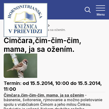
Menu
Hlavná stránka
Podujatia
Čimčara,čim-čim-čim, mama, ja sa ožením.
Čimčara,čim-čim-čim,
mama, ja sa ožením.
Termín:
od 15.5.2014, 10:00
do 15.5.2014,
11:00
Čimčara,čim-čim-čim, mama, ja sa ožením
-
básnenie, švitorenie, rýmovanie a možno poletovanie
spolu s vrabčiakom Čimom a jeho milou Činkou.