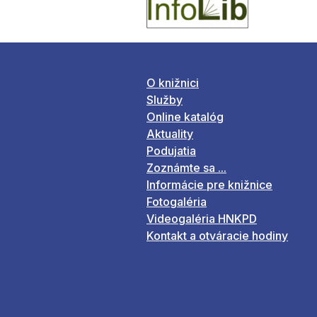
O knižnici
Služby
Online katalóg
Aktuality
Podujatia
Zoznámte sa ...
Informácie pre knižnice
Fotogaléria
Videogaléria HNKPD
Kontakt a otváracie hodiny