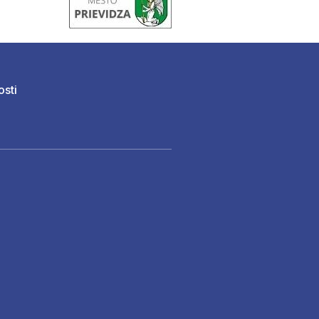
osti
)