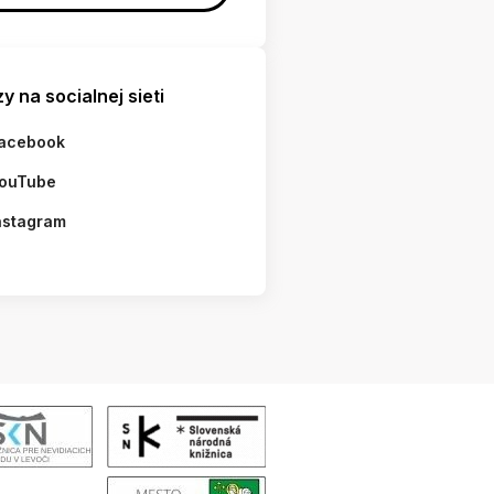
y na socialnej sieti
acebook
ouTube
nstagram