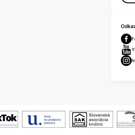
Odkaz
F
Y
I