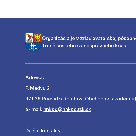
Organizácia je v zriaďovateľskej pôsobn
Trenčianskeho samosprávneho kraja
Adresa:
F. Madvu 2
971 29 Prievidza (budova Obchodnej akadémie
e- mail:
hnkpd@hnkpd.tsk.sk
Ďalšie kontakty