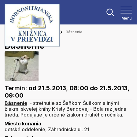
Menu
Hlavná stránka
Podujatia
Básnenie
Básnenie
Termín:
od 21.5.2013, 08:00
do 21.5.2013,
09:00
Básnenie
- stretnutie so Šaňkom Šuškom a inými
žiakmi skvelej knihy Kristy Bendovej - Bola raz jedna
trieda. Podujatie je určené žiakom druhého ročníka.
Miesto konania
detské oddelenie, Záhradnícka ul. 21