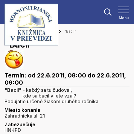
Menu
Hlavná stránka
Podujatia
"Bacil"
"Bacil"
Termín:
od 22.6.2011, 08:00
do 22.6.2011,
09:00
"Bacil"
- každý sa tu čudoval,
kde sa bacil v lete vzal?
Podujatie určené žiakom druhého ročníka.
Miesto konania
Záhradnícka ul. 21
Zabezpečuje
HNKPD