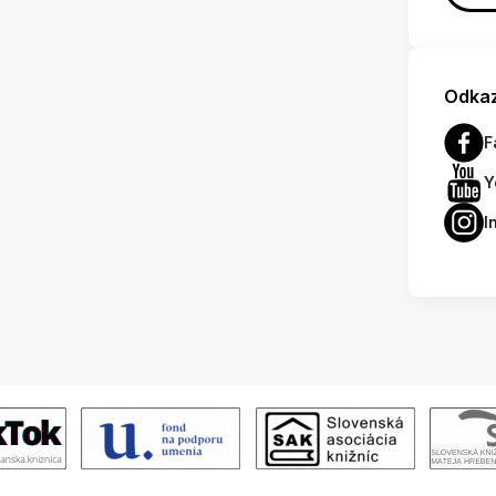
Odkaz
F
Y
I