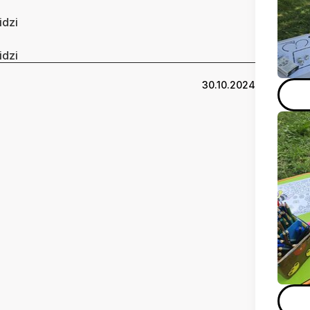
idzi
idzi
30.10.2024