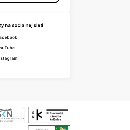
y na socialnej sieti
acebook
ouTube
nstagram