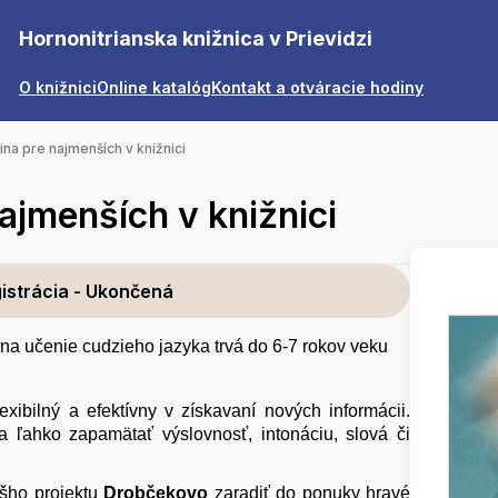
Hornonitrianska knižnica v Prievidzi
O knižnici
Online katalóg
Kontakt a otváracie hodiny
ina pre najmenších v knižnici
najmenších v knižnici
istrácia - Ukončená
 na učenie cudzieho jazyka trvá do 6-7 rokov veku
exibilný a efektívny v získavaní nových informácii.
a ľahko zapamätať výslovnosť, intonáciu, slová či
ášho projektu
Drobčekovo
zaradiť do ponuky hravé