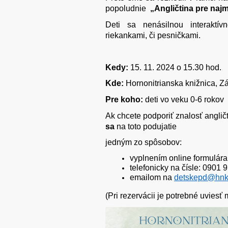
popoludnie
„Angličtina pre naj
Deti sa nenásilnou interaktí
riekankami, či pesničkami.
Kedy:
15. 11. 2024 o 15.30 hod.
Kde:
Hornonitrianska knižnica, Z
Pre koho:
deti vo veku 0-6 rokov
Ak chcete podporiť znalosť anglič
sa
na toto podujatie
jedným zo spôsobov:
vyplnením online formulára
telefonicky na čísle: 0901 
emailom na
detskepd@hnk
(Pri rezervácii je potrebné uviesť 