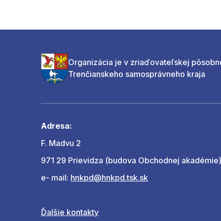
Organizácia je v zriaďovateľskej pôsobn
Trenčianskeho samosprávneho kraja
Adresa:
F. Madvu 2
971 29 Prievidza (budova Obchodnej akadémie
e- mail:
hnkpd@hnkpd.tsk.sk
Ďalšie kontakty