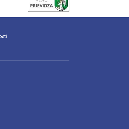
osti
)