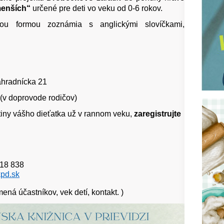
menších“
určené pre deti vo veku od 0-6 rokov.
vnou formou zoznámia s anglickými slovíčkami,
áhradnícka 21
 (v doprovode rodičov)
tiny vášho dieťatka už v rannom veku,
zaregistrujte
918 838
pd.sk
mená účastníkov, vek detí, kontakt. )