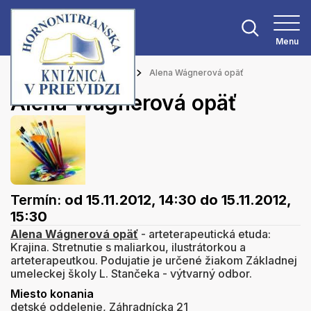
Menu
Hlavná stránka
Podujatia
Alena Wágnerová opäť
Alena Wágnerová opäť
Termín:
od 15.11.2012, 14:30
do 15.11.2012,
15:30
Alena
Wágnerová
opäť
- arteterapeutická etuda:
Krajina. Stretnutie s maliarkou, ilustrátorkou a
arteterapeutkou. Podujatie je určené žiakom Základnej
umeleckej školy L. Stančeka - výtvarný odbor.
Miesto konania
detské oddelenie, Záhradnícka 21