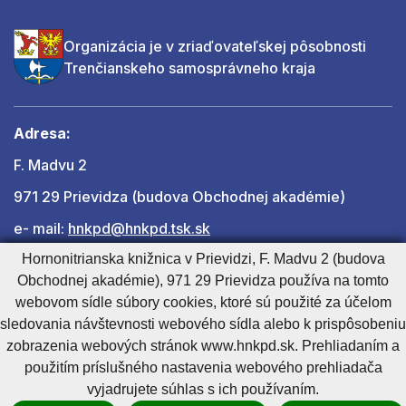
Organizácia je v zriaďovateľskej pôsobnosti
Trenčianskeho samosprávneho kraja
Adresa:
F. Madvu 2
971 29 Prievidza (budova Obchodnej akadémie)
e- mail:
hnkpd@hnkpd.tsk.sk
Hornonitrianska knižnica v Prievidzi, F. Madvu 2 (budova
Obchodnej akadémie), 971 29 Prievidza používa na tomto
Ďalšie kontakty
webovom sídle súbory cookies, ktoré sú použité za účelom
sledovania návštevnosti webového sídla alebo k prispôsobeniu
zobrazenia webových stránok www.hnkpd.sk. Prehliadaním a
Cookies nastavenie
Cookies - viac informácií
Vyhlásenie o prístupnosti
použitím príslušného nastavenia webového prehliadača
Technický prevádzkovateľ
Správca obsahu
vyjadrujete súhlas s ich používaním.
Generuje
CMS BUXUS