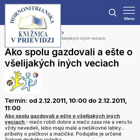
Menu
Hlavná stránka
Podujatia
Ako spolu gazdovali a ešte o všelijakých iných veciach
Ako spolu gazdovali a ešte o
všelijakých iných veciach
Termín:
od 2.12.2011, 10:00
do 2.12.2011,
11:00
Ako spolu gazdovali a ešte o všelijakých iných
veciach
- niečo robili dobre a niečo zasa nie a veru to
vždy nevedeli, lebo majú malé a nešikovné labky...
príbehy o psíčkovi a mačičke. Podujatie je určené
žiakom druhého ročníka.