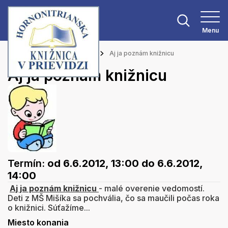
Menu
Hlavná stránka
Podujatia
Aj ja poznám knižnicu
Aj ja poznám knižnicu
Termín:
od 6.6.2012, 13:00
do 6.6.2012,
14:00
Aj ja poznám knižnicu
- malé overenie vedomostí.
Deti z MŠ Mišíka sa pochvália, čo sa maučili počas roka
o knižnici. Súťažíme...
Miesto konania