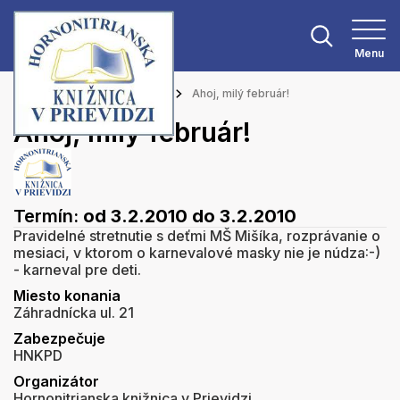
Menu
Hlavná stránka
Podujatia
Ahoj, milý február!
Ahoj, milý február!
Termín:
od 3.2.2010
do 3.2.2010
Pravidelné stretnutie s deťmi MŠ Mišíka, rozprávanie o
mesiaci, v ktorom o karnevalové masky nie je núdza:-)
- karneval pre deti.
Miesto konania
Záhradnícka ul. 21
Zabezpečuje
HNKPD
Organizátor
Hornonitrianska knižnica v Prievidzi