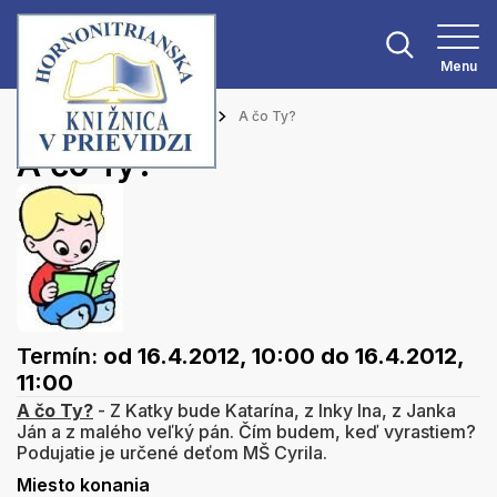
Menu
Hlavná stránka
Podujatia
A čo Ty?
A čo Ty?
Termín:
od 16.4.2012, 10:00
do 16.4.2012,
11:00
A čo Ty?
- Z Katky bude Katarína, z Inky Ina, z Janka
Ján a z malého veľký pán. Čím budem, keď vyrastiem?
Podujatie je určené deťom MŠ Cyrila.
Miesto konania