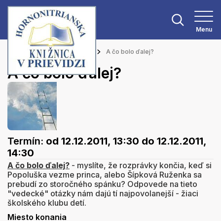
Menu
Hlavná stránka
Podujatia
A čo bolo ďalej?
A čo bolo ďalej?
Termín:
od 12.12.2011, 13:30
do 12.12.2011,
14:30
A čo bolo ďalej?
- myslíte, že rozprávky končia, keď si
Popoluška vezme princa, alebo Šípková Ruženka sa
prebudí zo storočného spánku? Odpovede na tieto
"vedecké" otázky nám dajú tí najpovolanejší - žiaci
školského klubu detí.
Miesto konania