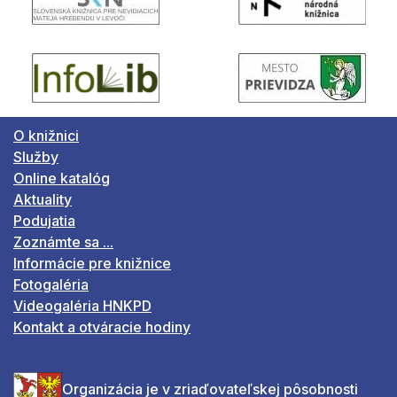
O knižnici
Služby
Online katalóg
Aktuality
Podujatia
Zoznámte sa ...
Informácie pre knižnice
Fotogaléria
Videogaléria HNKPD
Kontakt a otváracie hodiny
Organizácia je v zriaďovateľskej pôsobnosti