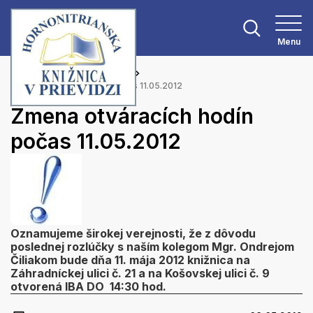
Menu
Hlavná stránka
Aktuality
Zmena otváracích hodín počas 11.05.2012
Zmena otváracích hodín
počas 11.05.2012
Oznamujeme širokej verejnosti, že z dôvodu
poslednej rozlúčky s naším kolegom Mgr. Ondrejom
Čiliakom bude dňa 11. mája 2012 knižnica na
Záhradníckej ulici č. 21 a na Košovskej ulici č. 9
otvorená IBA DO 14:30 hod.