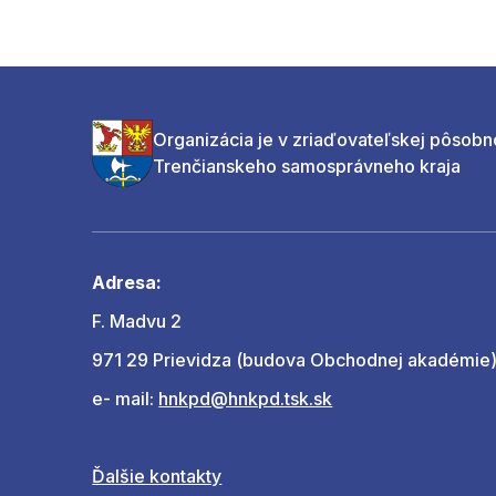
Organizácia je v zriaďovateľskej pôsobn
Trenčianskeho samosprávneho kraja
Adresa:
F. Madvu 2
971 29 Prievidza (budova Obchodnej akadémie
e- mail:
hnkpd@hnkpd.tsk.sk
Ďalšie kontakty