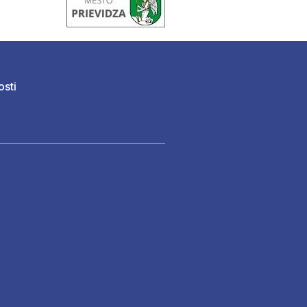
osti
)