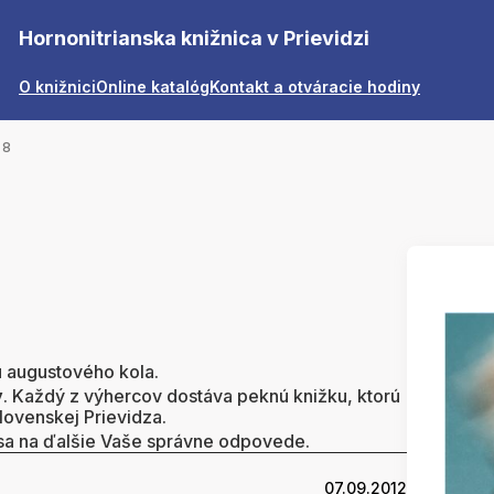
Hornonitrianska knižnica v Prievidzi
O knižnici
Online katalóg
Kontakt a otváracie hodiny
 8
u augustového kola.
y
. Každý z výhercov dostáva peknú knižku, ktorú
lovenskej Prievidza.
sa na ďalšie Vaše správne odpovede.
07.09.2012