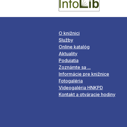
O knižnici
Služby
Online katalóg
Aktuality
Podujatia
Zoznámte sa ...
Informácie pre knižnice
Fotogaléria
Videogaléria HNKPD
Kontakt a otváracie hodiny