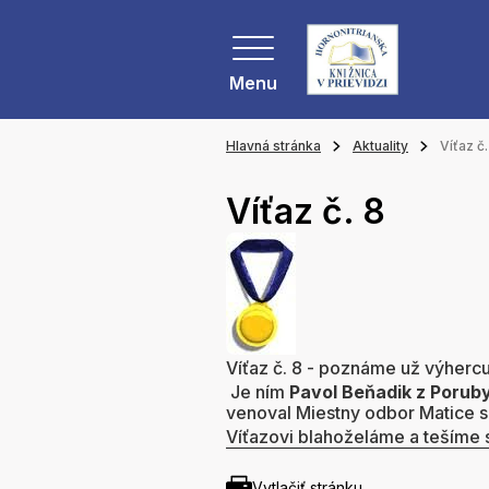
Menu
Hlavná stránka
Aktuality
Víťaz č.
Víťaz č. 8
Víťaz č. 8 - poznáme už výherc
Je ním
Pavol Beňadik z Porub
venoval Miestny odbor Matice s
Víťazovi blahoželáme a tešíme 
Vytlačiť stránku