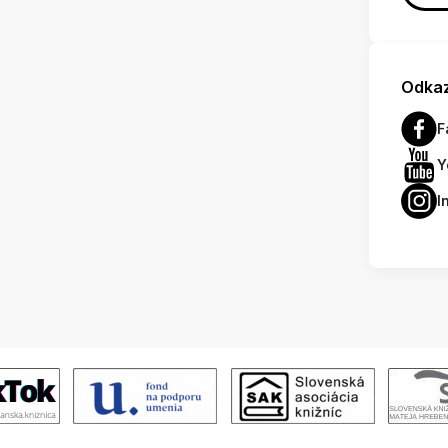
Odkaz
F
Y
I