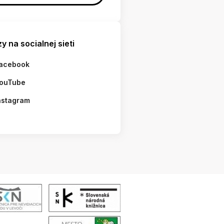
y na socialnej sieti
acebook
ouTube
nstagram