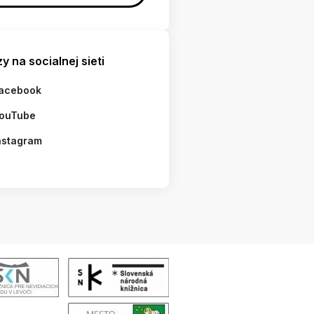
y na socialnej sieti
acebook
ouTube
nstagram