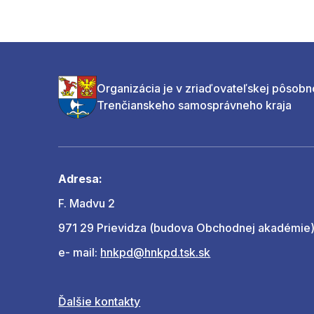
Organizácia je v zriaďovateľskej pôsobn
Trenčianskeho samosprávneho kraja
Adresa:
F. Madvu 2
971 29 Prievidza (budova Obchodnej akadémie
e- mail:
hnkpd@hnkpd.tsk.sk
Ďalšie kontakty