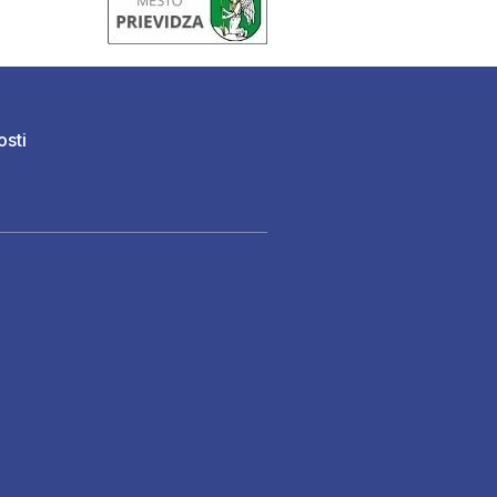
osti
)