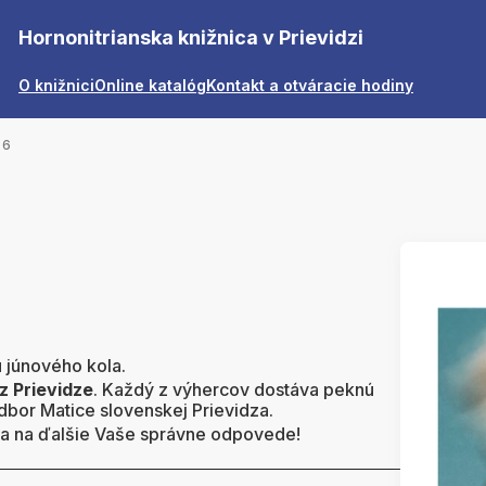
Hornonitrianska knižnica v Prievidzi
O knižnici
Online katalóg
Kontakt a otváracie hodiny
 6
 júnového kola.
z Prievidze
. Každý z výhercov dostáva peknú
dbor Matice slovenskej Prievidza.
sa na ďalšie Vaše správne odpovede!