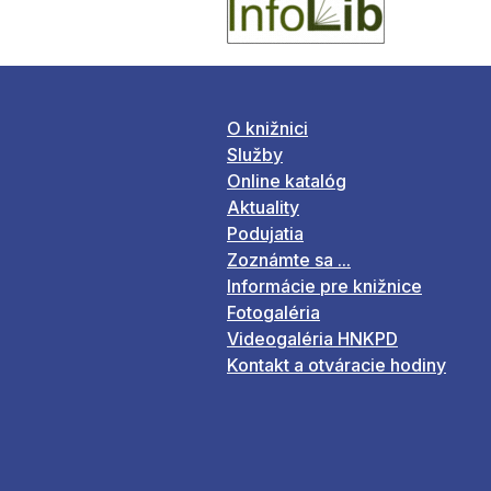
O knižnici
Služby
Online katalóg
Aktuality
Podujatia
Zoznámte sa ...
Informácie pre knižnice
Fotogaléria
Videogaléria HNKPD
Kontakt a otváracie hodiny