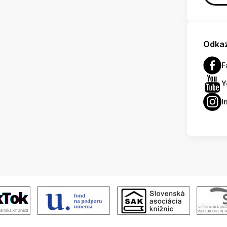
Odkaz
F
Y
I