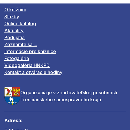
O knižnici
Služby
Online katalóg
Aktuality
Podujatia
Zoznámte sa ...
Informácie pre knižnice
Fotogaléria
Videogaléria HNKPD
Kontakt a otváracie hodiny
Organizácia je v zriaďovateľskej pôsobnosti
Trenčianskeho samosprávneho kraja
Adresa: