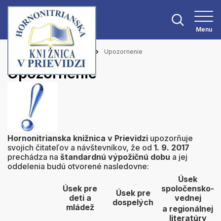
Menu
Hlavná stránka
Aktuality
Upozornenie
Upozornenie
Hornonitrianska knižnica v Prievidzi
upozorňuje
svojich čitateľov a návštevníkov, že od
1. 9. 2017
prechádza na
štandardnú výpožičnú dobu
a jej
oddelenia budú otvorené nasledovne:
Úsek
Úsek pre
spoločensko-
Úsek pre
deti a
vednej
dospelých
mládež
a regionálnej
literatúry