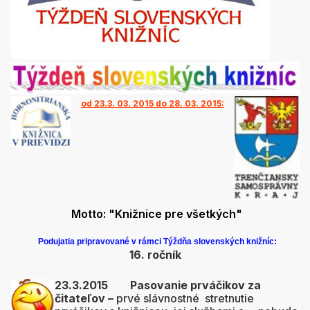
od 23.3. 03. 2015 do 28. 03. 2015:
Motto: "Knižnice pre všetkých"
Podujatia pripravované v rámci Týždňa slovenských knižníc:
16. ročník
23.
3.2015
Pasovanie prváčikov za
čitateľov –
prvé slávnostné stretnutie