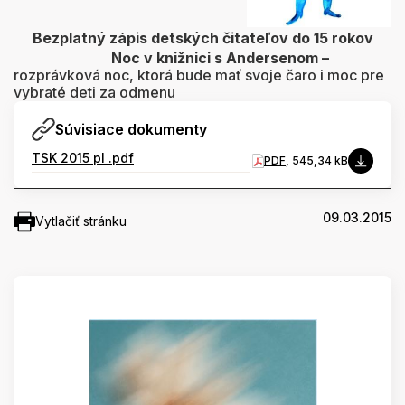
Bezplatný zápis detských čitateľov do 15 rokov
Noc v knižnici s Andersenom
–
rozprávková noc, ktorá bude mať svoje čaro i moc pre
vybraté deti za odmenu
Súvisiace dokumenty
TSK 2015 pl .pdf
PDF
, 545,34 kB
09.03.2015
Vytlačiť stránku