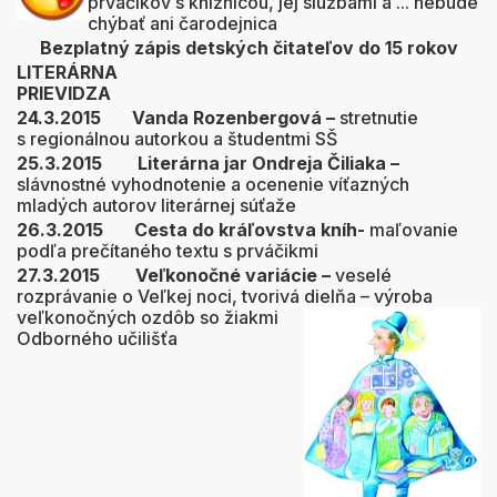
prváčikov s knižnicou, jej službami a ... nebude
chýbať ani čarodejnica
Bezplatný zápis detských čitateľov do 15 rokov
LITERÁRNA
PRIEVIDZA
24.3.2015
Vanda Rozenbergová –
stretnutie
s regionálnou autorkou a študentmi SŠ
25.3.2015
Literárna jar Ondreja Čiliaka –
slávnostné vyhodnotenie a ocenenie víťazných
mladých autorov literárnej súťaže
26.3.2015
Cesta do kráľovstva kníh-
maľovanie
podľa prečítaného textu s prváčikmi
27.3.2015
Veľkonočné variácie
–
veselé
rozprávanie o Veľkej noci, tvorivá dielňa – výroba
veľkonočných ozdôb so žiakmi
Odborného učilišťa