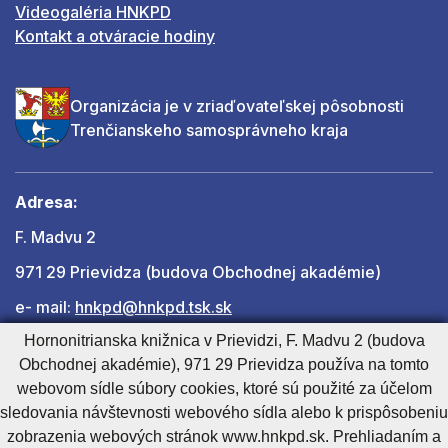
Videogaléria HNKPD
Kontakt a otváracie hodiny
Organizácia je v zriaďovateľskej pôsobnosti
Trenčianskeho samosprávneho kraja
Adresa:
F. Madvu 2
971 29 Prievidza (budova Obchodnej akadémie)
e- mail:
hnkpd@hnkpd.tsk.sk
Hornonitrianska knižnica v Prievidzi, F. Madvu 2 (budova
Obchodnej akadémie), 971 29 Prievidza používa na tomto
Ďalšie kontakty
webovom sídle súbory cookies, ktoré sú použité za účelom
sledovania návštevnosti webového sídla alebo k prispôsobeniu
zobrazenia webových stránok www.hnkpd.sk. Prehliadaním a
Cookies nastavenie
Cookies - viac informácií
Vyhlásenie o prístupnosti