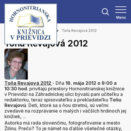
Menu
Hlavná stránka
Aktuality
Toňa Revajová 2012
Toňa Revajová 2012
Toňa Revajová 2012
- Dňa
16. mája 2012 o 9:00 a
10:30 hod
. privítajú priestory Hornonitrianskej knižnice
v Prievidzi na Záhradníckej ulici bývalú pani učiteľku a
redaktorku, teraz spisovateľku a prekladateľku
Toňu
Revajovú
. Deti, ktoré sa s ňou stretnú, sú veľmi
zvedavé na rozprávanie o malých i väčších hrdinoch jej
knižiek, ...
Autorka má rada slovenčinu, fotografovanie a mesto
Žilinu. Prečo? To je námet na ďalšie všetečné otázky,