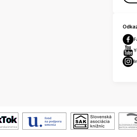
Odkaz
F
Y
I