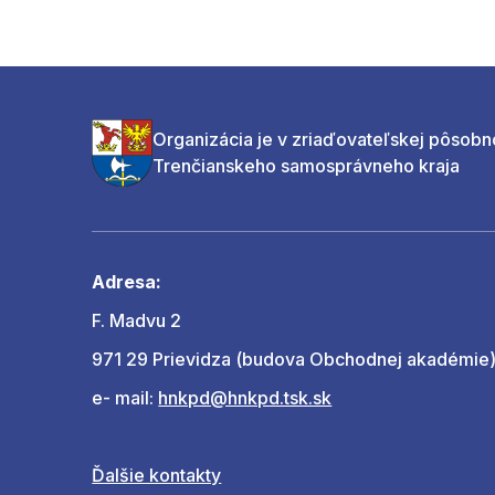
Organizácia je v zriaďovateľskej pôsobn
Trenčianskeho samosprávneho kraja
Adresa:
F. Madvu 2
971 29 Prievidza (budova Obchodnej akadémie
e- mail:
hnkpd@hnkpd.tsk.sk
Ďalšie kontakty