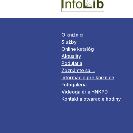
O knižnici
Služby
Online katalóg
Aktuality
Podujatia
Zoznámte sa ...
Informácie pre knižnice
Fotogaléria
Videogaléria HNKPD
Kontakt a otváracie hodiny