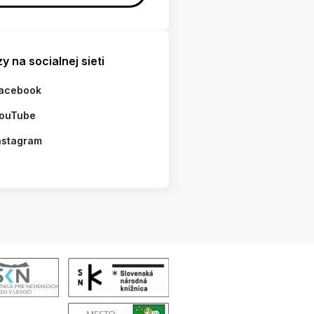
y na socialnej sieti
acebook
ouTube
nstagram