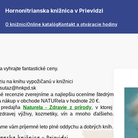
Hornonitrianska knižnica v Prievidzi
O knižnici
Online katalóg
Kontakt a otváracie hodiny
a vyhrajte fantastické ceny.
ziu na knihu vypožičanú v knižnici
a sutaz@hnkpd.sk
né recenzie zverejníme a najlepšiu oceníme štedrým
a nákup v obchode NATURela v hodnote 20 €.
 predajňa
Naturela - Zdravie z prírody
, v ktorej
zdravej výživy, kozmetiky, vín a mnoho ďalšieho.
áme vám príjemné leto plné oddychu a dobrých kníh.