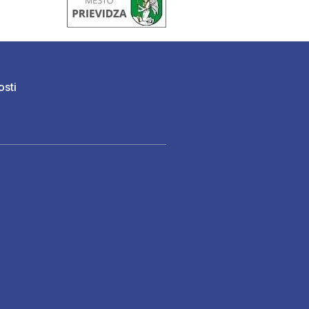
osti
)