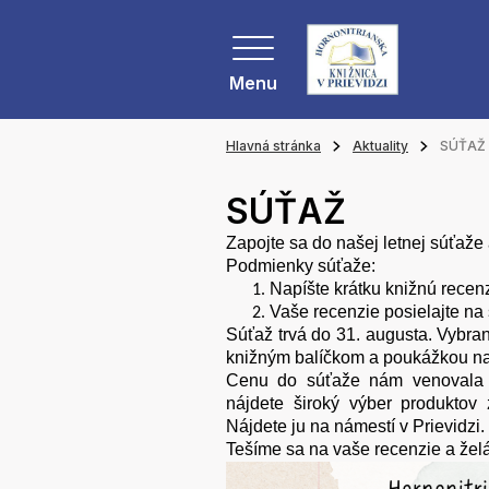
Menu
Hlavná stránka
Aktuality
SÚŤAŽ
SÚŤAŽ
Zapojte sa do našej letnej súťaže 
Podmienky súťaže:
Napíšte krátku knižnú recen
Vaše recenzie posielajte n
Súťaž trvá do 31. augusta. Vybra
knižným balíčkom a poukážkou n
Cenu do súťaže nám venovala
nájdete široký výber produktov 
Nájdete ju na námestí v Prievidzi.
Tešíme sa na vaše recenzie a žel