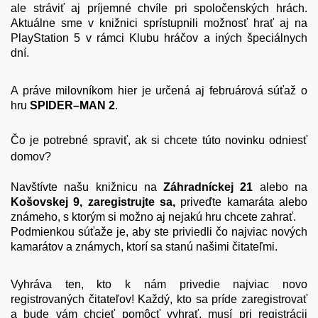
ale stráviť aj príjemné chvíle pri spoločenských hrách.
Aktuálne sme v knižnici sprístupnili možnosť hrať aj na
PlayStation 5 v rámci Klubu hráčov a iných špeciálnych
dní.
A práve milovníkom hier je určená aj februárová súťaž o
hru
SPIDER–MAN 2
.
Čo je potrebné spraviť, ak si chcete túto novinku odniesť
domov?
Navštívte našu knižnicu na
Záhradníckej 21
alebo na
Košovskej 9, zaregistrujte sa,
priveďte kamaráta alebo
známeho, s ktorým si možno aj nejakú hru chcete zahrať.
Podmienkou súťaže je, aby ste priviedli čo najviac nových
kamarátov a známych, ktorí sa stanú našimi čitateľmi.
Vyhráva ten, kto k nám privedie najviac novo
registrovaných čitateľov! Každý, kto sa príde zaregistrovať
a bude vám chcieť pomôcť vyhrať, musí pri registrácii