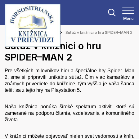
Menu
Hlavná stránka
Aktuality
Súťaž v knižnici o hru SPIDER–MAN 2
Súťaž v knižnici o hru
SPIDER–MAN 2
Pre všetkých milovníkov hier a špeciálne hry Spider–Man
2, sme si pripravili unikátnu súťaž. Čím viac kamarátov a
známych privediete do knižnice, tým vyššia je vaša šanca
tešiť sa z tejto hry na Playstation 5.
Naša knižnica ponúka široké spektrum aktivít, ktoré sú
zamerané na podporu čítania, vzdelávania a komunitného
života.
V knižnici môžete objavovať nielen svet vedomostí a kníh,