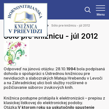
Menu
Hlavná stránka
Aktuality
Sólo pre knižnicu - júl 2012
Sólo pre knižnicu - júl 2012
Odpoveď na júnovú otázku: 28.10.
1994
bola podpísaná
dohoda o spolupráci s Ústrednou knižnicou pre
nevidiacich a slabozrakých Mateja Hrebendu v Levoči
a na Záhradníckej ulici boli služby rozšírené o
požičiavanie súborov zvukových kníh.
Knižnica postupne pristúpila k elektronizácii – prepisu z
klasickej lístkovej do elektronickej podoby.
Otázka:
V ktorom roku sa uskutočnilo spustenie