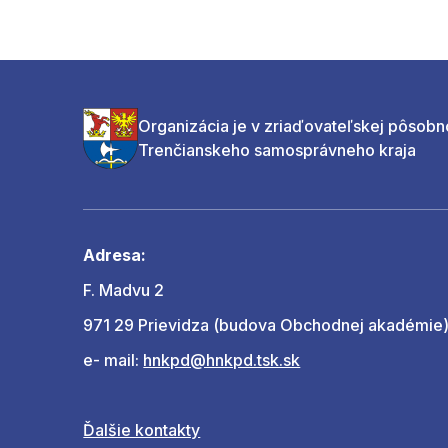
Organizácia je v zriaďovateľskej pôsobn
Trenčianskeho samosprávneho kraja
Adresa:
F. Madvu 2
971 29 Prievidza (budova Obchodnej akadémie
e- mail:
hnkpd@hnkpd.tsk.sk
Ďalšie kontakty