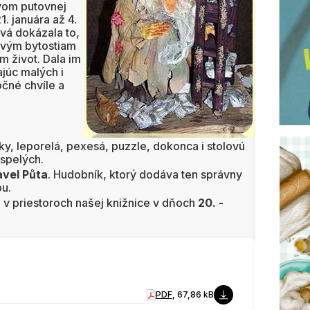
tvom putovnej
. januára až 4.
ová dokázala to,
ovým bytostiam
am život. Dala im
ajúc malých i
očné chvíle a
y, leporelá, pexesá, puzzle, dokonca i stolovú
ospelých.
avel Půta
. Hudobník, ktorý dodáva ten správny
ou.
h v priestoroch našej knižnice v dňoch
20. -
PDF
, 67,86 kB