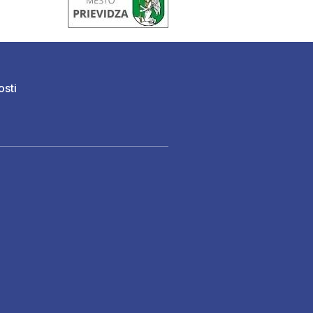
osti
)