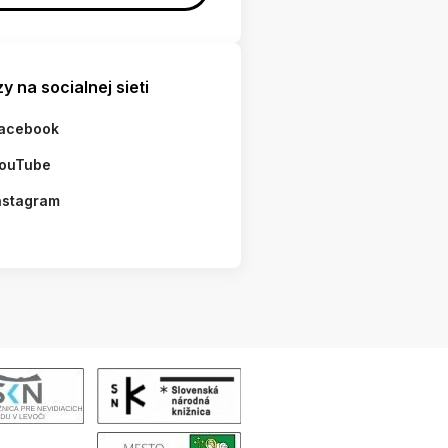
y na socialnej sieti
acebook
ouTube
nstagram