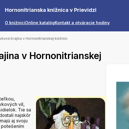
Hornonitrianska knižnica v Prievidzi
O knižnici
Online katalóg
Kontakt a otváracie hodiny
ková krajina v Hornonitrianskej knižnici
jina v Hornonitrianskej
teľkou,
vkových víl,
šidielok. Tie sa
ostali najskôr
majú aj svoju
m potešením