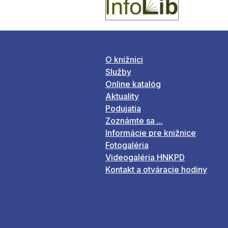
O knižnici
Služby
Online katalóg
Aktuality
Podujatia
Zoznámte sa ...
Informácie pre knižnice
Fotogaléria
Videogaléria HNKPD
Kontakt a otváracie hodiny