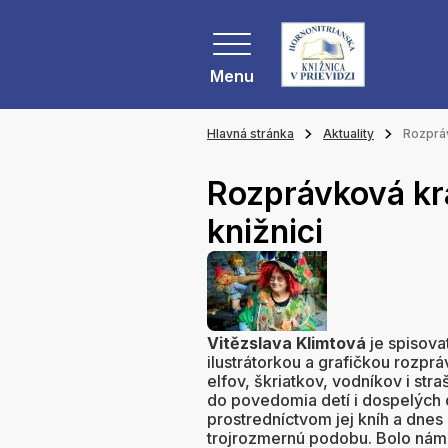
Menu
Hlavná stránka
Aktuality
Rozpráv
Rozprávková kra
knižnici
Vitězslava Klimtová
je spisova
ilustrátorkou a grafičkou rozprá
elfov, škriatkov, vodníkov i stra
do povedomia detí i dospelých d
prostredníctvom jej kníh a dnes 
trojrozmernú podobu. Bolo ná