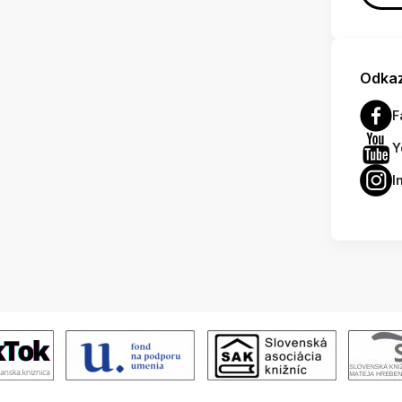
Odkaz
F
Y
I