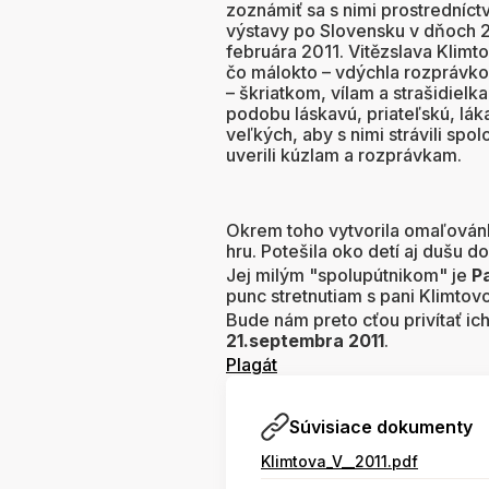
zoznámiť sa s nimi prostredníc
výstavy po Slovensku v dňoch 21
februára 2011. Vitězslava Klimt
čo málokto – vdýchla rozprávk
– škriatkom, vílam a strašidielk
podobu láskavú, priateľskú, lák
veľkých, aby s nimi strávili spol
uverili kúzlam a rozprávkam.
Okrem toho vytvorila omaľovánk
hru. Potešila oko detí aj dušu d
Jej milým "spolupútnikom" je
P
punc stretnutiam s pani Klimtov
Bude nám preto cťou privítať ic
21.septembra 2011
.
Plagát
Súvisiace dokumenty
Klimtova_V__2011.pdf