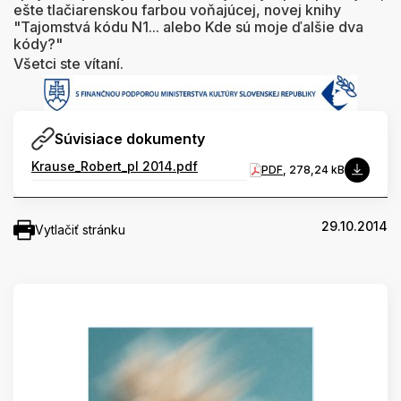
ešte tlačiarenskou farbou voňajúcej, novej knihy
"Tajomstvá kódu N1... alebo Kde sú moje ďalšie dva
kódy?"
Všetci ste vítaní.
Súvisiace dokumenty
Krause_Robert_pl 2014.pdf
PDF
, 278,24 kB
29.10.2014
Vytlačiť stránku