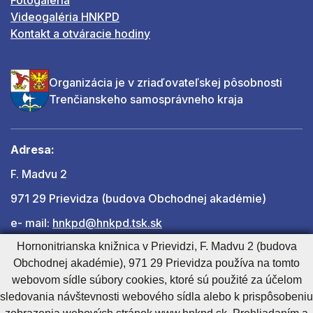
Fotogaléria
Videogaléria HNKPD
Kontakt a otváracie hodiny
Organizácia je v zriaďovateľskej pôsobnosti
Trenčianskeho samosprávneho kraja
Adresa:
F. Madvu 2
971 29 Prievidza (budova Obchodnej akadémie)
e- mail:
hnkpd@hnkpd.tsk.sk
Hornonitrianska knižnica v Prievidzi, F. Madvu 2 (budova
Obchodnej akadémie), 971 29 Prievidza používa na tomto
Ďalšie kontakty
webovom sídle súbory cookies, ktoré sú použité za účelom
sledovania návštevnosti webového sídla alebo k prispôsobeniu