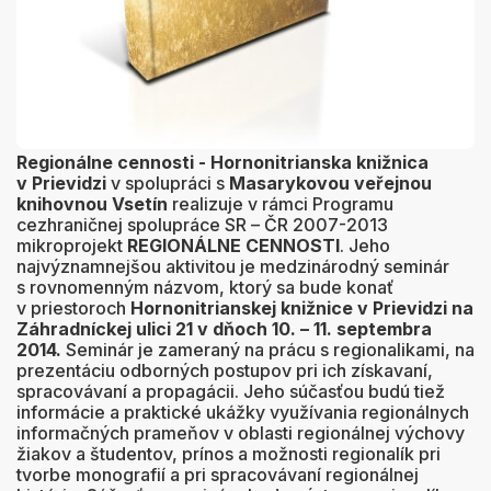
Regionálne cennosti - Hornonitrianska knižnica
v Prievidzi
v spolupráci s
Masarykovou veřejnou
knihovnou Vsetín
realizuje v rámci Programu
cezhraničnej spolupráce SR – ČR 2007-2013
mikroprojekt
REGIONÁLNE CENNOSTI
. Jeho
najvýznamnejšou aktivitou je medzinárodný seminár
s rovnomenným názvom, ktorý sa bude konať
v priestoroch
Hornonitrianskej knižnice v Prievidzi na
Záhradníckej ulici 21 v dňoch 10. – 11. septembra
2014.
Seminár je zameraný na prácu s regionalikami, na
prezentáciu odborných postupov pri ich získavaní,
spracovávaní a propagácii. Jeho súčasťou budú tiež
informácie a praktické ukážky využívania regionálnych
informačných prameňov v oblasti regionálnej výchovy
žiakov a študentov, prínos a možnosti regionalík pri
tvorbe monografií a pri spracovávaní regionálnej