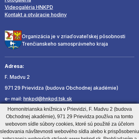
Videogaléria HNKPD
Kontakt a otváracie hodiny
Organizácia je v zriaďovateľskej pôsobnosti
Trenčianskeho samosprávneho kraja
Adresa:
F. Madvu 2
971 29 Prievidza (budova Obchodnej akadémie)
e- mail:
hnkpd@hnkpd.tsk.sk
Hornonitrianska knižnica v Prievidzi, F. Madvu 2 (budova
Obchodnej akadémie), 971 29 Prievidza používa na tomto
Ďalšie kontakty
webovom sídle súbory cookies, ktoré sú použité za účelom
sledovania návštevnosti webového sídla alebo k prispôsobeniu
zobrazenia webových stránok www.hnkpd.sk. Prehliadaním a