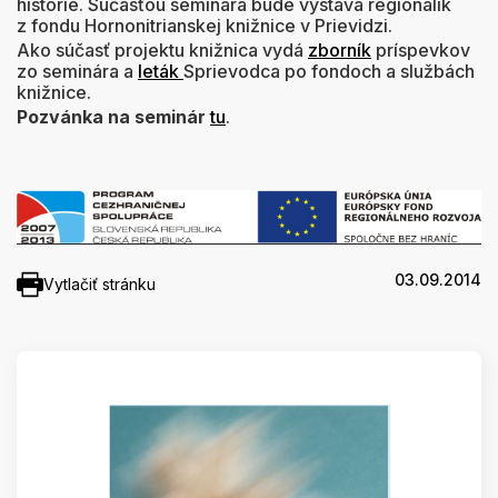
histórie. Súčasťou seminára bude výstava regionalík
z fondu Hornonitrianskej knižnice v Prievidzi.
Ako súčasť projektu knižnica vydá
zborník
príspevkov
zo seminára a
leták
Sprievodca po fondoch a službách
knižnice.
Pozvánka na seminár
tu
.
03.09.2014
Vytlačiť stránku