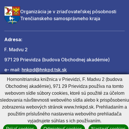
Organizácia je v zriaďovateľskej pôsobnosti
Trenčianskeho samosprávneho kraja
Adresa:
F. Madvu 2
971 29 Prievidza (budova Obchodnej akadémie)
e- mail:
hnkpd@hnkpd.tsk.sk
Hornonitrianska knižnica v Prievidzi, F. Madvu 2 (budova
Obchodnej akadémie), 971 29 Prievidza používa na tomto
Ďalšie kontakty
webovom sídle súbory cookies, ktoré sú použité za účelom
sledovania návštevnosti webového sídla alebo k prispôsobeniu
zobrazenia webových stránok www.hnkpd.sk. Prehliadaním a
Cookies nastavenie
Cookies - viac informácií
Vyhlásenie o prístupnosti
použitím príslušného nastavenia webového prehliadača
Technický prevádzkovateľ
Správca obsahu
vyjadrujete súhlas s ich používaním.
Generuje
CMS BUXUS
Prijať cookies
Odmietnuť cookies
Nastaviť cookies