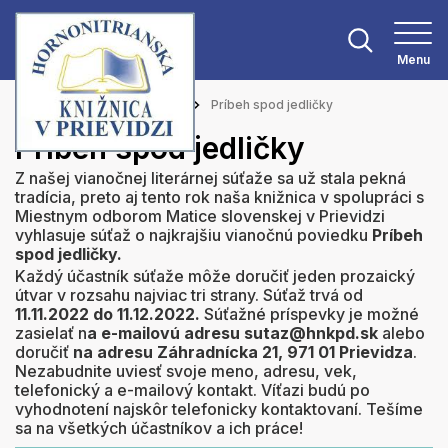
Menu
Hlavná stránka
Aktuality
Príbeh spod jedličky
Príbeh spod jedličky
Z našej vianočnej literárnej súťaže sa už stala pekná
tradícia, preto aj tento rok naša knižnica v spolupráci s
Miestnym odborom Matice slovenskej v Prievidzi
vyhlasuje súťaž o najkrajšiu vianočnú poviedku
Príbeh
spod jedličky.
Každý účastník súťaže môže doručiť jeden prozaický
útvar v rozsahu najviac tri strany. Súťaž trvá od
11.11.2022 do 11.12.2022.
Súťažné príspevky je možné
zasielať n
a e-mailovú adresu sutaz@hnkpd.sk
alebo
doručiť
na adresu Záhradnícka 21, 971 01 Prievidza
.
Nezabudnite uviesť svoje meno, adresu, vek,
telefonický a e-mailový kontakt. Víťazi budú po
vyhodnotení najskôr telefonicky kontaktovaní. Tešíme
sa na všetkých účastníkov a ich práce!