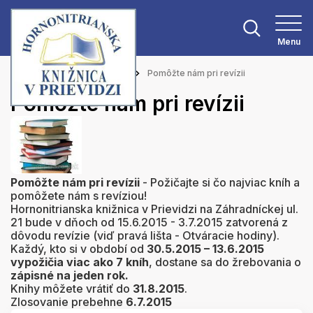
Menu
Hlavná stránka
Aktuality
Pomôžte nám pri revízii
Pomôžte nám pri revízii
Pomôžte nám pri revízii
- Požičajte si čo najviac kníh a
pomôžete nám s revíziou!
Hornonitrianska knižnica v Prievidzi na Záhradníckej ul.
21 bude v dňoch od 15.6.2015 - 3.7.2015 zatvorená z
dôvodu revízie (viď pravá lišta - Otváracie hodiny).
Každý, kto si v období od
30.5.2015 – 13.6.2015
vypožičia viac ako
7 kníh
, dostane sa do žrebovania o
zápisné na jeden rok.
Knihy môžete vrátiť do
31.8.2015
.
Zlosovanie prebehne
6.7.2015