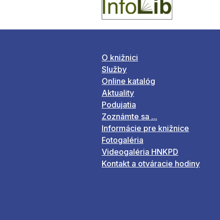
O knižnici
Služby
Online katalóg
Aktuality
Podujatia
Zoznámte sa ...
Informácie pre knižnice
Fotogaléria
Videogaléria HNKPD
Kontakt a otváracie hodiny