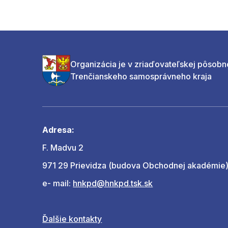
Organizácia je v zriaďovateľskej pôsobn
Trenčianskeho samosprávneho kraja
Adresa:
F. Madvu 2
971 29 Prievidza (budova Obchodnej akadémie
e- mail:
hnkpd@hnkpd.tsk.sk
Ďalšie kontakty