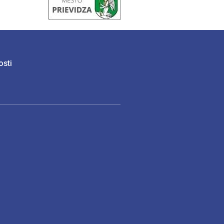
osti
)