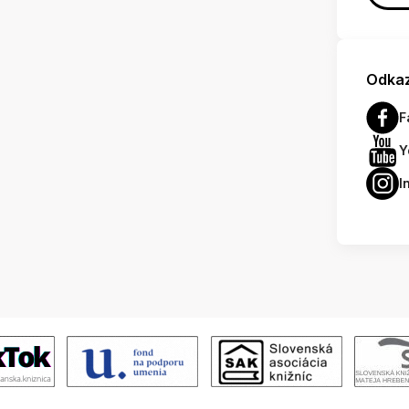
Odkaz
F
Y
I