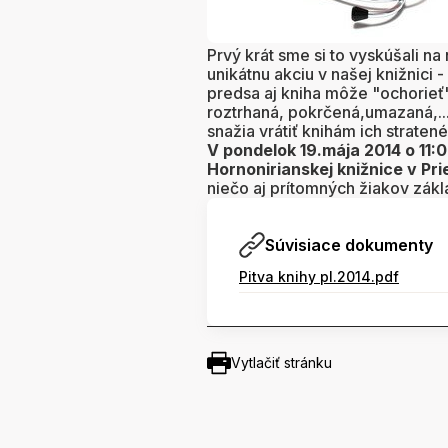
Prvý krát sme si to vyskúšali n
unikátnu akciu v našej knižnici -
predsa aj kniha môže "ochorieť"
roztrhaná, pokrčená,umazaná,...
snažia vrátiť knihám ich straten
V pondelok 19.mája 2014 o 11:0
Hornonirianskej knižnice v Pri
niečo aj prítomných žiakov zákl
Súvisiace dokumenty
Pitva knihy pl.2014.pdf
Vytlačiť stránku