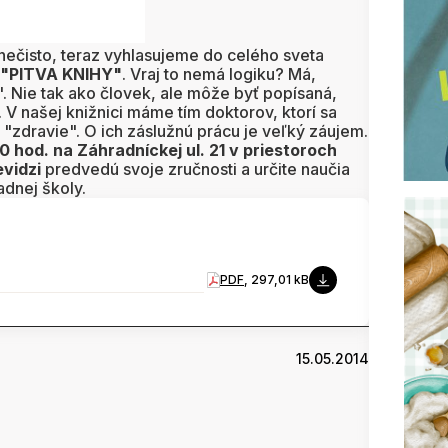
a nečisto, teraz vyhlasujeme do celého sveta
"PITVA KNIHY"
. Vraj to nemá logiku? Má,
. Nie tak ako človek, ale môže byť popísaná,
 V našej knižnici máme tím doktorov, ktorí sa
é "zdravie". O ich záslužnú prácu je veľký záujem.
0 hod. na Záhradníckej ul. 21 v priestoroch
evidzi
predvedú svoje zručnosti a určite naučia
adnej školy.
PDF
, 297,01 kB
15.05.2014