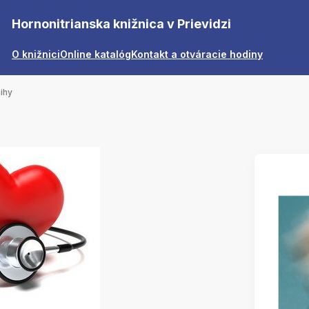
Hornonitrianska knižnica v Prievidzi
O knižnici
Online katalóg
Kontakt a otváracie hodiny
nihy