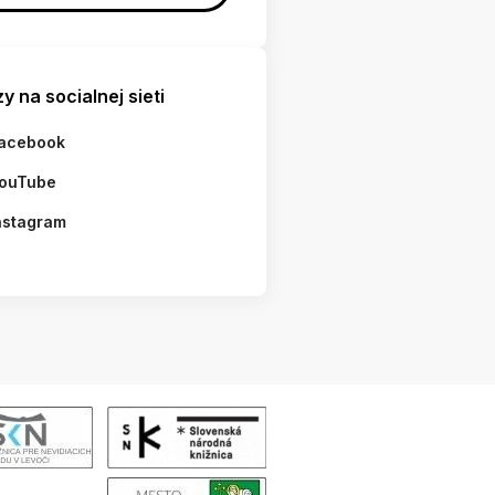
y na socialnej sieti
acebook
ouTube
nstagram