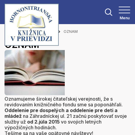
Menu
Hlavná stránka
Aktuality
OZNAM
OZNAM
Oznamujeme širokej čitateľskej verejnosti, že s
revidovaním knižničného fondu sme sa poponáhľali.
Oddelenie pre dospelých a oddelenie pre deti a
mládež
na Záhradníckej ul. 21 začnú poskytovať svoje
služby už
od 2.júla 2015
vo svojich letných
výpožičných hodinách.
Tešíme sa na vaše opätovné návštevy!