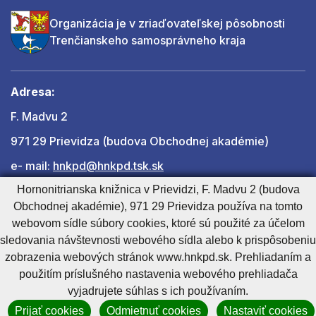
Organizácia je v zriaďovateľskej pôsobnosti
Trenčianskeho samosprávneho kraja
Adresa:
F. Madvu 2
971 29 Prievidza (budova Obchodnej akadémie)
e- mail:
hnkpd@hnkpd.tsk.sk
Hornonitrianska knižnica v Prievidzi, F. Madvu 2 (budova
Obchodnej akadémie), 971 29 Prievidza používa na tomto
Ďalšie kontakty
webovom sídle súbory cookies, ktoré sú použité za účelom
sledovania návštevnosti webového sídla alebo k prispôsobeniu
zobrazenia webových stránok www.hnkpd.sk. Prehliadaním a
Cookies nastavenie
Cookies - viac informácií
Vyhlásenie o prístupnosti
použitím príslušného nastavenia webového prehliadača
Technický prevádzkovateľ
Správca obsahu
vyjadrujete súhlas s ich používaním.
Generuje
CMS BUXUS
Prijať cookies
Odmietnuť cookies
Nastaviť cookies