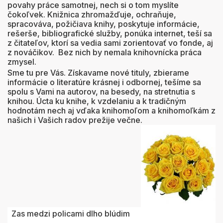
povahy práce samotnej, nech si o tom myslíte
čokoľvek. Knižnica zhromažďuje, ochraňuje,
spracováva, požičiava knihy, poskytuje informácie,
rešerše, bibliografické služby, ponúka internet, teší sa
z čitateľov, ktorí sa vedia sami zorientovať vo fonde, aj
z nováčikov. Bez nich by nemala knihovnícka práca
zmysel.
Sme tu pre Vás. Získavame nové tituly, zbierame
informácie o literatúre krásnej i odbornej, tešíme sa
spolu s Vami na autorov, na besedy, na stretnutia s
knihou. Úcta ku knihe, k vzdelaniu a k tradičným
hodnotám nech aj vďaka knihomoľom a knihomoľkám z
našich i Vašich radov prežije večne.
Zas medzi policami dlho blúdim