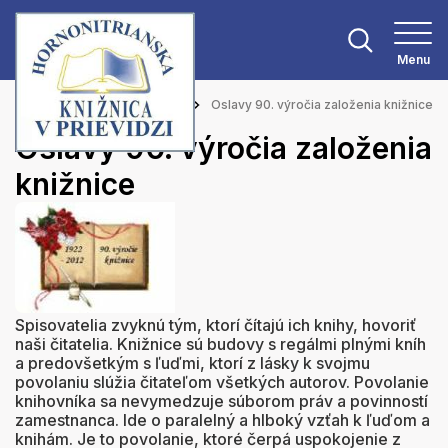
Menu
Hlavná stránka
Aktuality
Oslavy 90. výročia založenia knižnice
Oslavy 90. výročia založenia
knižnice
Spisovatelia zvyknú tým, ktorí čítajú ich knihy, hovoriť
naši čitatelia. Knižnice sú budovy s regálmi plnými kníh
a predovšetkým s ľuďmi, ktorí z lásky k svojmu
povolaniu slúžia čitateľom všetkých autorov. Povolanie
knihovníka sa nevymedzuje súborom práv a povinností
zamestnanca. Ide o paralelný a hlboký vzťah k ľuďom a
knihám. Je to povolanie, ktoré čerpá uspokojenie z