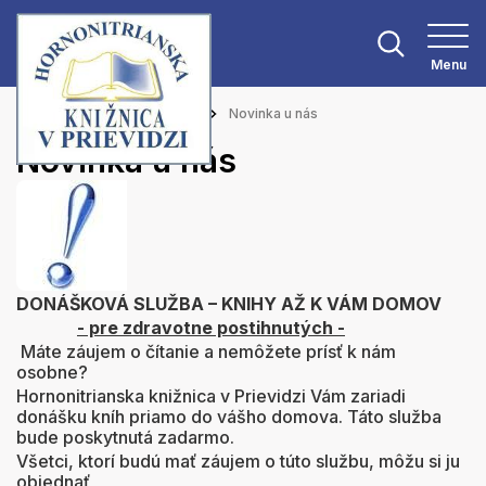
Menu
Hlavná stránka
Aktuality
Novinka u nás
Novinka u nás
DONÁŠKOVÁ SLUŽBA – KNIHY AŽ K VÁM DOMOV
- pre zdravotne postihnutých -
Máte záujem o čítanie a nemôžete prísť k nám
osobne?
Hornonitrianska knižnica v Prievidzi Vám zariadi
donášku kníh priamo do vášho domova. Táto služba
bude poskytnutá zadarmo.
Všetci, ktorí budú mať záujem o túto službu, môžu si ju
objednať