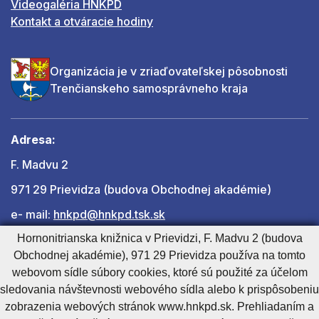
Videogaléria HNKPD
Kontakt a otváracie hodiny
Organizácia je v zriaďovateľskej pôsobnosti
Trenčianskeho samosprávneho kraja
Adresa:
F. Madvu 2
971 29 Prievidza (budova Obchodnej akadémie)
e- mail:
hnkpd@hnkpd.tsk.sk
Hornonitrianska knižnica v Prievidzi, F. Madvu 2 (budova
Obchodnej akadémie), 971 29 Prievidza používa na tomto
Ďalšie kontakty
webovom sídle súbory cookies, ktoré sú použité za účelom
sledovania návštevnosti webového sídla alebo k prispôsobeniu
zobrazenia webových stránok www.hnkpd.sk. Prehliadaním a
Cookies nastavenie
Cookies - viac informácií
Vyhlásenie o prístupnosti