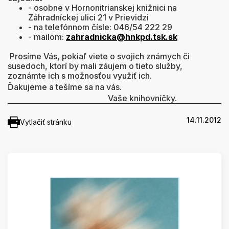
- osobne v Hornonitrianskej knižnici na
Záhradníckej ulici 21 v Prievidzi
- na telefónnom čísle: 046/54 222 29
- mailom:
zahradnicka@hnkpd.tsk.sk
Prosíme Vás, pokiaľ viete o svojich známych či
susedoch, ktorí by mali záujem o tieto služby,
zoznámte ich s možnosťou využiť ich.
Ďakujeme a tešíme sa na vás.
Vaše knihovníčky.
14.11.2012
Vytlačiť stránku