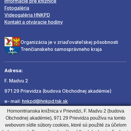
Informácie pre knižnice
Fotogaléria
Videogaléria HNKPD
Kontakt a otváracie hodiny
Organizácia je v zriaďovateľskej pôsobnosti
Trenčianskeho samosprávneho kraja
Adresa:
F. Madvu 2
971 29 Prievidza (budova Obchodnej akadémie)
e- mail:
hnkpd@hnkpd.tsk.sk
Hornonitrianska knižnica v Prievidzi, F. Madvu 2 (budova
Obchodnej akadémie), 971 29 Prievidza používa na tomto
Ďalšie kontakty
webovom sídle súbory cookies, ktoré sú použité za účelom