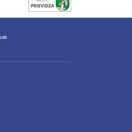
osti
)