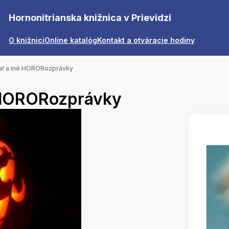
Hornonitrianska knižnica v Prievidzi
O knižnici
Online katalóg
Kontakt a otváracie hodiny
a! a iné HORORozprávky
 HORORozprávky