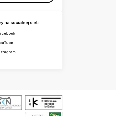
y na socialnej sieti
acebook
ouTube
nstagram