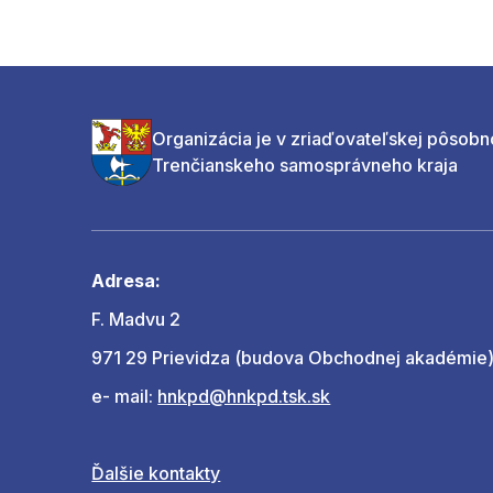
Organizácia je v zriaďovateľskej pôsobn
Trenčianskeho samosprávneho kraja
Adresa:
F. Madvu 2
971 29 Prievidza (budova Obchodnej akadémie
e- mail:
hnkpd@hnkpd.tsk.sk
Ďalšie kontakty