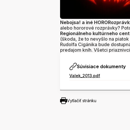
Nebojsa! a iné HORORozpráv
alebo hororové rozprávky? Po
Regionálneho kultúrneho cent
(škoda, že to nevyšlo na piatok -
Rudolfa Cigánika bude dostupn
predajom kníh. Všetci priaznivci
Súvisiace dokumenty
Valek_2013.pdf
Vytlačiť stránku