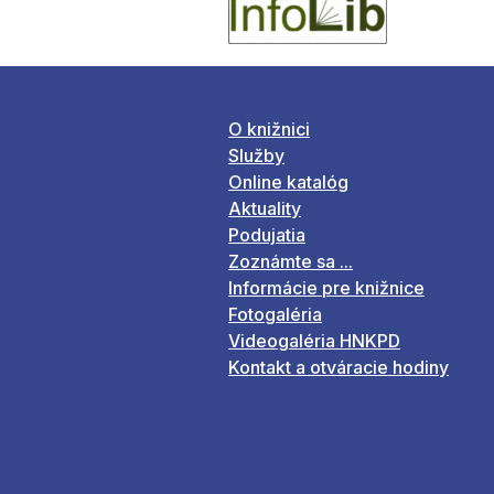
O knižnici
Služby
Online katalóg
Aktuality
Podujatia
Zoznámte sa ...
Informácie pre knižnice
Fotogaléria
Videogaléria HNKPD
Kontakt a otváracie hodiny