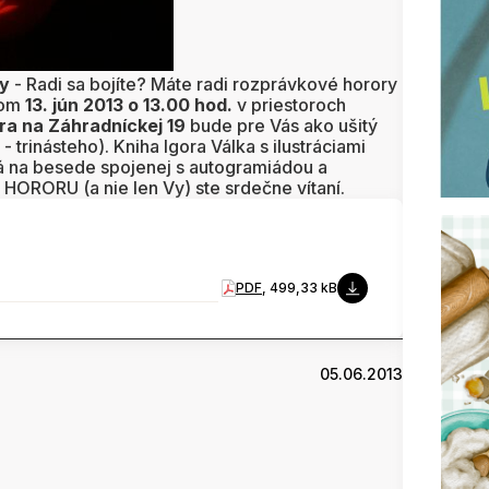
ky
- Radi sa bojíte? Máte radi rozprávkové horory
tom
13. jún 2013 o 13.00 hod.
v priestoroch
ra na Záhradníckej 19
bude pre Vás ako ušitý
 trinásteho). Kniha Igora Válka s ilustráciami
á na besede spojenej s autogramiádou a
 HORORU (a nie len Vy) ste srdečne vítaní.
PDF
, 499,33 kB
05.06.2013