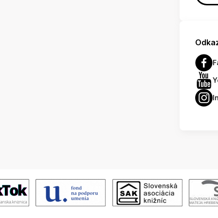
Odkaz
F
Y
I