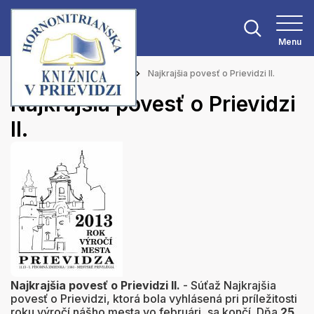
Menu
Hlavná stránka
Aktuality
Najkrajšia povesť o Prievidzi II.
Najkrajšia povesť o Prievidzi
II.
Najkrajšia povesť o Prievidzi II.
- Súťaž Najkrajšia
povesť o Prievidzi, ktorá bola vyhlásená pri príležitosti
roku výročí nášho mesta vo februári, sa končí. Dňa
25.