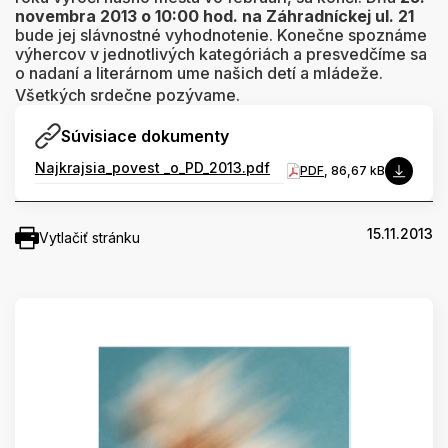
novembra 2013 o 10:00 hod. na Záhradníckej ul. 21
bude jej slávnostné vyhodnotenie. Konečne spoznáme
výhercov v jednotlivých kategóriách a presvedčíme sa
o nadaní a literárnom ume našich detí a mládeže.
Všetkých srdečne pozývame.
Súvisiace dokumenty
Najkrajsia_povest _o_PD_2013.pdf
PDF
, 86,67 kB
15.11.2013
Vytlačiť stránku