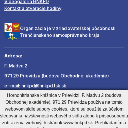
Videogaléria HNKPD
Kontakt a otváracie hodiny
Organizácia je v zriaďovateľskej pôsobnosti
Trenčianskeho samosprávneho kraja
Adresa:
F. Madvu 2
971 29 Prievidza (budova Obchodnej akadémie)
e- mail:
hnkpd@hnkpd.tsk.sk
Hornonitrianska knižnica v Prievidzi, F. Madvu 2 (budova
Obchodnej akadémie), 971 29 Prievidza používa na tomto
Ďalšie kontakty
webovom sídle súbory cookies, ktoré sú použité za účelom
sledovania návštevnosti webového sídla alebo k prispôsobeniu
zobrazenia webových stránok www.hnkpd.sk. Prehliadaním a
Cookies nastavenie
Cookies - viac informácií
Vyhlásenie o prístupnosti