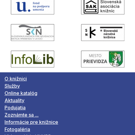
O knižnici
Služby
Online katalóg
Aktuality
Podujatia
Zoznámte sa ...
Informácie pre knižnice
Fotogaléria