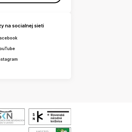
y na socialnej sieti
acebook
ouTube
nstagram