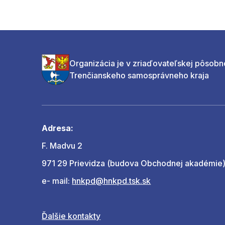
Organizácia je v zriaďovateľskej pôsobn
Trenčianskeho samosprávneho kraja
Adresa:
F. Madvu 2
971 29 Prievidza (budova Obchodnej akadémie
e- mail:
hnkpd@hnkpd.tsk.sk
Ďalšie kontakty