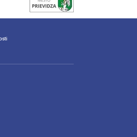
osti
)