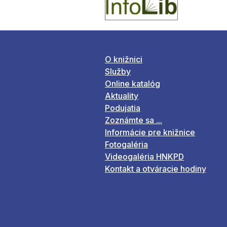
O knižnici
Služby
Online katalóg
Aktuality
Podujatia
Zoznámte sa ...
Informácie pre knižnice
Fotogaléria
Videogaléria HNKPD
Kontakt a otváracie hodiny