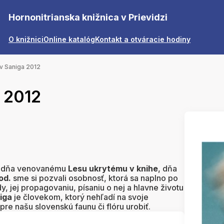
Hornonitrianska knižnica v Prievidzi
O knižnici
Online katalóg
Kontakt a otváracie hodiny
v Saniga 2012
a 2012
ýždňa venovanému
Lesu ukrytému v knihe
, dňa
od.
sme si pozvali osobnosť, ktorá sa naplno po
y, jej propagovaniu, písaniu o nej a hlavne životu
iga
je človekom, ktorý nehľadí na svoje
re našu slovenskú faunu či flóru urobiť.