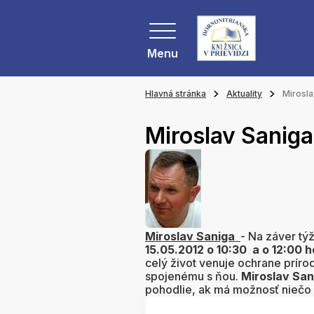
Menu
Hlavná stránka
Aktuality
Mirosla
Miroslav Sanig
Miroslav Saniga
- Na záver t
15.05.2012 o 10:30 a o 12:00 h
celý život venuje ochrane prírod
spojenému s ňou.
Miroslav San
pohodlie, ak má možnosť niečo p