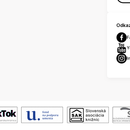
Odkaz
F
Y
I