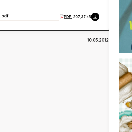
2.pdf
PDF
, 207,37 kB
10.05.2012