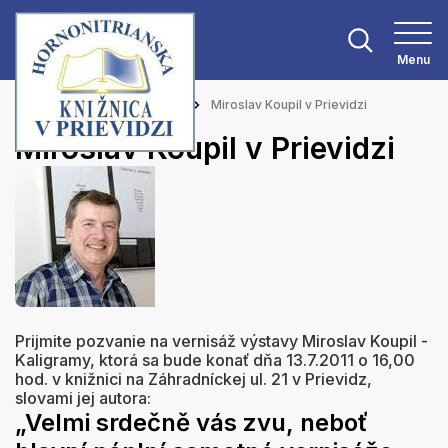
Menu
Hlavná stránka
Aktuality
Miroslav Koupil v Prievidzi
Miroslav Koupil v Prievidzi
Prijmite pozvanie na vernisáž výstavy Miroslav Koupil -
Kaligramy, ktorá sa bude konať dňa 13.7.2011 o 16,00
hod. v knižnici na Záhradníckej ul. 21 v Prievidz,
slovami jej autora:
„Velmi srdečně vás zvu, neboť