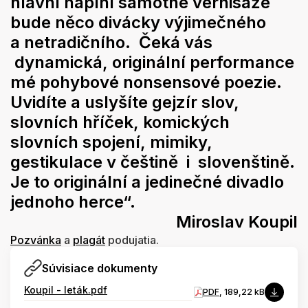
hlavní náplní samotné vernisáže
bude něco divácky výjimečného
a netradičního. Čeká vás
dynamická, originální performance
mé pohybové nonsensové poezie.
Uvidíte a uslyšíte gejzír slov,
slovních hříček, komických
slovních spojení, mimiky,
gestikulace v češtině i slovenštině.
Je to originální a jedinečné divadlo
jednoho herce“.
Miroslav Koupil
Pozvánka
a
plagát
podujatia.
Súvisiace dokumenty
Koupil - leták.pdf
PDF
, 189,22 kB