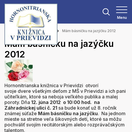
Menu
Hlavná stránka
Aktuality
Mám básničku na jazýčku 2012
Mám básničku na jazýčku
2012
Hornonitrianska knižnica v Prievidzi otvorí
svoje dvere všetkým deťom z MŠ v Prievidzi a ich pani
učiteľkám, ktoré sa neboja veľkého publika a malej
poroty. Dňa
12. júna 2012 o 10:00 hod. na
Záhradníckej ulici č. 21
sa bude konať už 8. ročník
známej súťaže
Mám básničku na jazýčku
. Na jednom
mieste sa stretne veľa šikovných detí, ktoré sa môžu
pochváliť svojím recitátorským alebo rozprávačskýcm
talentom.