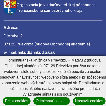
Organizácia je v zriaďovateľskej pôsobnosti
Trenčianskeho samosprávneho kraja
Adresa:
F. Madvu 2
971 29 Prievidza (budova Obchodnej akadémie)
e- mail:
hnkpd@hnkpd.tsk.sk
Hornonitrianska knižnica v Prievidzi, F. Madvu 2 (budova
Obchodnej akadémie), 971 29 Prievidza používa na tomto
Ďalšie kontakty
webovom sídle súbory cookies, ktoré sú použité za účelom
sledovania návštevnosti webového sídla alebo k prispôsobeniu
zobrazenia webových stránok www.hnkpd.sk. Prehliadaním a
Cookies nastavenie
Cookies - viac informácií
Vyhlásenie o prístupnosti
použitím príslušného nastavenia webového prehliadača
Technický prevádzkovateľ
Správca obsahu
vyjadrujete súhlas s ich používaním.
Generuje
CMS BUXUS
Prijať cookies
Odmietnuť cookies
Nastaviť cookies