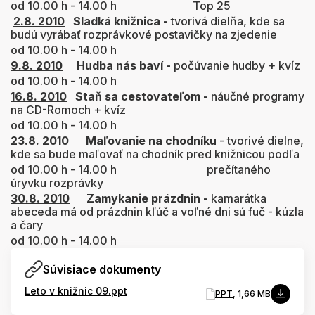
od 10.00 h - 14.00 h Top 25
2.8. 2010
Sladká knižnica -
tvorivá dielňa, kde sa
budú vyrábať rozprávkové postavičky na zjedenie
od 10.00 h - 14.00 h
9.8. 2010
Hudba nás baví -
počúvanie hudby + kvíz
od 10.00 h - 14.00 h
16.8. 2010
Staň sa cestovateľom -
náučné programy
na CD-Romoch + kvíz
od 10.00 h - 14.00 h
23.8. 2010
Maľovanie na chodníku
- tvorivé dielne,
kde sa bude maľovať na chodník pred knižnicou podľa
od 10.00 h - 14.00 h prečítaného
úryvku rozprávky
30.8. 2010
Zamykanie prázdnin -
kamarátka
abeceda má od prázdnin kľúč a voľné dni sú fuč - kúzla
a čary
od 10.00 h - 14.00 h
Súvisiace dokumenty
Leto v knižnic 09.ppt
PPT
, 1,66 MB