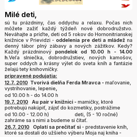
Milé deti,
sú tu prázdniny, čas oddychu a relaxu. Počas nich
môžete zažiť každý týždeň nové dobrodružstvo.
Neváhajte a príďte, deti od 5 rokov do Hornonitrianskej
knižnice v Prievidzi -
oddelenia pre deti a mládež
na
denný tábor plný zábavy a nových zážitkov. Kedy?
Každý prázdninový
pondelok od 10.00 h - 14.00
h
.Veľa slniečka, dobrodružstiev, nových kamošov,
super oddych a krásny výlet do sveta kníh a fantázie
želajú tety knihovníčky.
pripravené podujatia:
12.7. 2010
Tvorivá dielňa Ferda Mravca -
maľovanie,
vystrihovanie, lepenie
,
od 10.00 h - do 14.00 h
19.7. 2010
Au pair v knižnici -
mamičky, ktoré
potrebujú nakúpiť, zájsť do kozmetiky, postrážime
od 10.00 - 12.00 h)
deti, (5 - 10 ročné)
zahráme sa s nimi a budeme si čítať.
26.7. 2010
Oplatí sa prečítať si
- predstavenie kníh,
ktoré sa dostali do užšieho výberu Moja naj kniha -