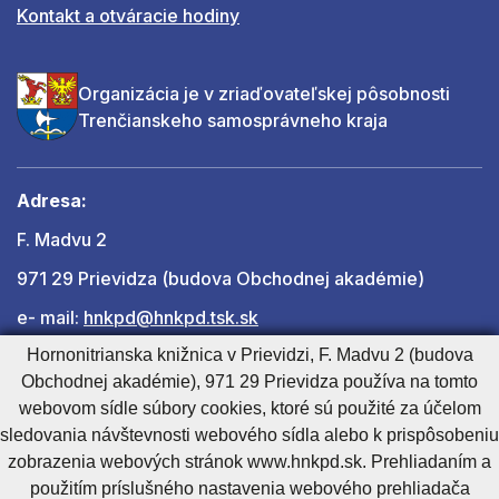
Kontakt a otváracie hodiny
Organizácia je v zriaďovateľskej pôsobnosti
Trenčianskeho samosprávneho kraja
Adresa:
F. Madvu 2
971 29 Prievidza (budova Obchodnej akadémie)
e- mail:
hnkpd@hnkpd.tsk.sk
Hornonitrianska knižnica v Prievidzi, F. Madvu 2 (budova
Obchodnej akadémie), 971 29 Prievidza používa na tomto
Ďalšie kontakty
webovom sídle súbory cookies, ktoré sú použité za účelom
sledovania návštevnosti webového sídla alebo k prispôsobeniu
zobrazenia webových stránok www.hnkpd.sk. Prehliadaním a
Cookies nastavenie
Cookies - viac informácií
Vyhlásenie o prístupnosti
použitím príslušného nastavenia webového prehliadača
Technický prevádzkovateľ
Správca obsahu