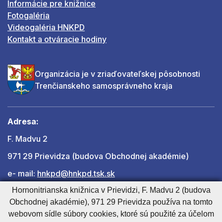
Informácie pre knižnice
Fotogaléria
Videogaléria HNKPD
Kontakt a otváracie hodiny
Organizácia je v zriaďovateľskej pôsobnosti
Trenčianskeho samosprávneho kraja
Adresa:
F. Madvu 2
971 29 Prievidza (budova Obchodnej akadémie)
e- mail:
hnkpd@hnkpd.tsk.sk
Hornonitrianska knižnica v Prievidzi, F. Madvu 2 (budova
Obchodnej akadémie), 971 29 Prievidza používa na tomto
Ďalšie kontakty
webovom sídle súbory cookies, ktoré sú použité za účelom