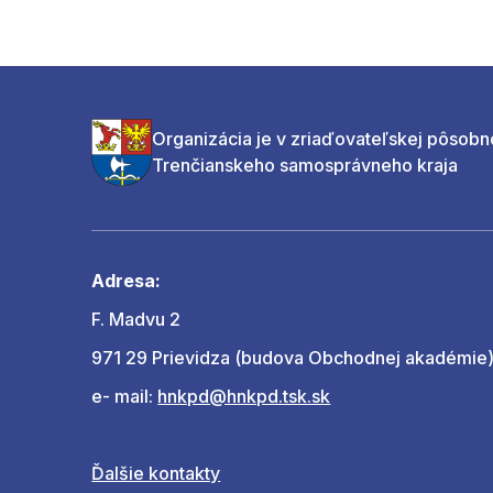
Organizácia je v zriaďovateľskej pôsobn
Trenčianskeho samosprávneho kraja
Adresa:
F. Madvu 2
971 29 Prievidza (budova Obchodnej akadémie
e- mail:
hnkpd@hnkpd.tsk.sk
Ďalšie kontakty