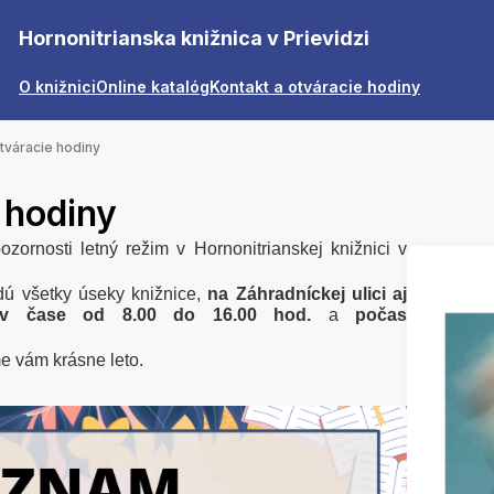
Hornonitrianska knižnica v Prievidzi
O knižnici
Online katalóg
Kontakt a otváracie hodiny
tváracie hodiny
 hodiny
rnosti letný režim v Hornonitrianskej knižnici v
dú všetky úseky knižnice,
na Záhradníckej ulici
aj
 v čase
od 8.00 do 16.00 hod.
a
počas
 vám krásne leto.