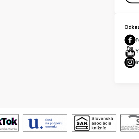
Odkaz
F
Y
I