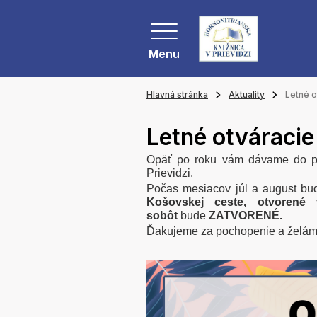
Menu
Hlavná stránka
Aktuality
Letné o
Letné otváracie
Opäť po roku vám dávame do pozo
Prievidzi.
Počas mesiacov júl a august bu
Košovskej ceste,
otvorené
sobôt
bude
ZATVORENÉ.
Ďakujeme za pochopenie a želáme