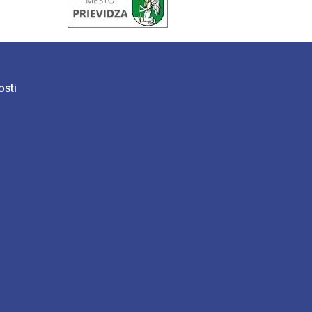
osti
)