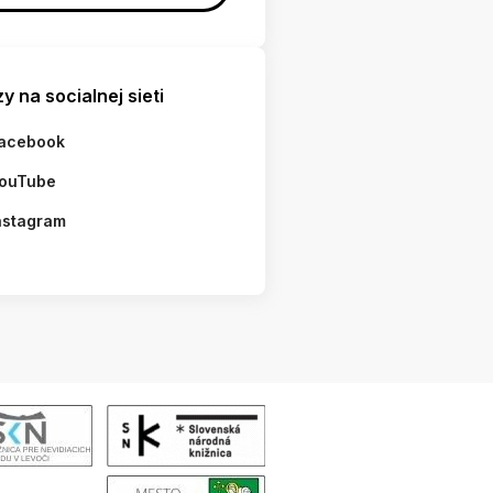
y na socialnej sieti
acebook
ouTube
nstagram