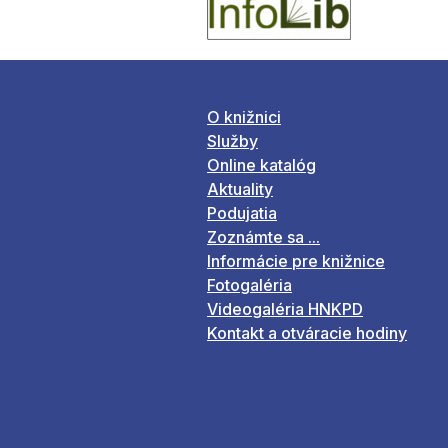
O knižnici
Služby
Online katalóg
Aktuality
Podujatia
Zoznámte sa ...
Informácie pre knižnice
Fotogaléria
Videogaléria HNKPD
Kontakt a otváracie hodiny