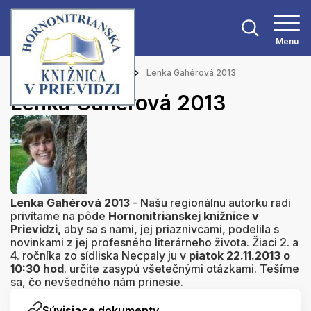
Menu
Hlavná stránka
Aktuality
Lenka Gahérová 2013
Lenka Gahérová 2013
Lenka Gahérová 2013
- Našu regionálnu autorku radi
privítame na pôde
Hornonitrianskej knižnice v
Prievidzi,
aby sa s nami, jej priaznivcami, podelila s
novinkami z jej profesného literárneho života. Žiaci 2. a
4. ročníka zo sídliska Necpaly ju v
piatok 22.11.2013 o
10:30 hod
. určite zasypú všetečnými otázkami. Tešíme
sa, čo nevšedného nám prinesie.
Súvisiace dokumenty