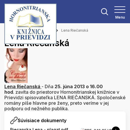
Menu
Hlavná stránka
Aktuality
Lena Riečanská
Lena Riečanská
Lena Riečanská
- Dňa
25. júna 2013 o 16.00
hod
. zavíta do priestorov Hornonitrianskej knižnice v
Prievidzi spisovateľka LENA RIEČANSKÁ. Spoločenské
romány píše hlavne pre ženy, preto veríme v jej
podporu od nežného publika.
Súvisiace dokumenty
Riecanska Lena - plagat.pdf