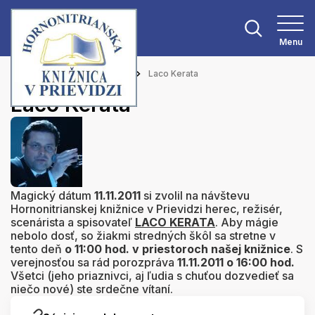
Menu
Hlavná stránka
Aktuality
Laco Kerata
Laco Kerata
Magický dátum
11.11.2011
si zvolil na návštevu
Hornonitrianskej knižnice v Prievidzi herec, režisér,
scenárista a spisovateľ
LACO KERATA
. Aby mágie
nebolo dosť, so žiakmi stredných škôl sa stretne v
tento deň
o 11:00 hod. v priestoroch našej knižnice
. S
verejnosťou sa rád porozpráva
11.11.2011 o 16:00 hod.
Všetci (jeho priaznivci, aj ľudia s chuťou dozvedieť sa
niečo nové) ste srdečne vítaní.