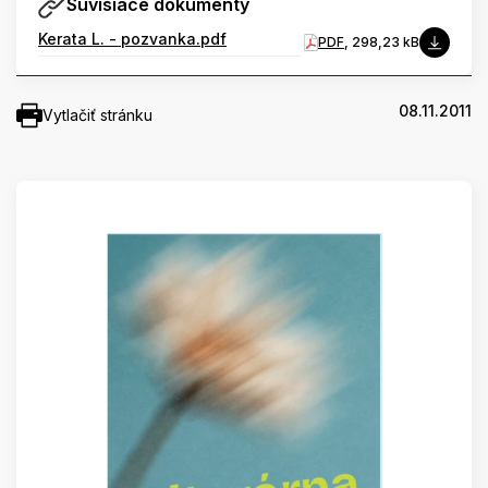
Súvisiace dokumenty
Kerata L. - pozvanka.pdf
PDF
, 298,23 kB
08.11.2011
Vytlačiť stránku