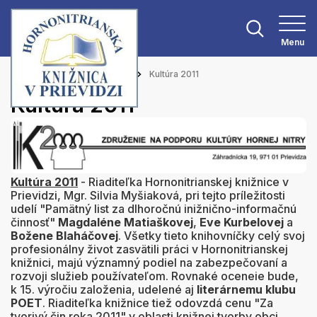
Menu
Hlavná stránka
Aktuality
Kultúra 2011
Kultúra 2011
Kultúra 2011
- Riaditeľka Hornonitrianskej knižnice v
Prievidzi, Mgr. Silvia Myšiaková, pri tejto príležitosti
udelí "Pamätný list za dlhoročnú inižnično-informačnú
činnosť"
Magdaléne Matiaškovej
,
Eve Kurbelovej
a
Božene Blaháčovej
. Všetky tieto knihovníčky celý svoj
profesionálny život zasvätili práci v Hornonitrianskej
knižnici, majú významný podiel na zabezpečovaní a
rozvoji služieb používateľom. Rovnaké oceneie bude,
k 15. výročiu založenia, udelené aj
literárnemu klubu
POET
. Riaditeľka knižnice tiež odovzdá cenu "Za
tvorivý čin roka 2011" v oblasti knižnej tvorby obci