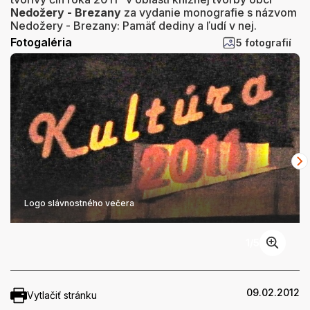
Nedožery - Brezany
za vydanie monografie s názvom
Nedožery - Brezany: Pamäť dediny a ľudí v nej.
Fotogaléria
5 fotografií
Logo slávnostného večera
1
/
5
09.02.2012
Vytlačiť stránku