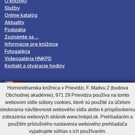
O knižnici
Služby
Online katalóg
Aktuality
Podujatia
Zoznámte sa ...
Informácie pre knižnice
Fotogaléria
Videogaléria HNKPD
Kontakt a otváracie hodiny
Organizácia je v zriaďovateľskej pôsobnosti
Hornonitrianska knižnica v Prievidzi, F. Madvu 2 (budova
Trenčianskeho samosprávneho kraja
Obchodnej akadémie), 971 29 Prievidza používa na tomto
webovom sídle súbory cookies, ktoré sú použité za účelom
sledovania návštevnosti webového sídla alebo k prispôsobeniu
Adresa:
zobrazenia webových stránok www.hnkpd.sk. Prehliadaním a
použitím príslušného nastavenia webového prehliadača
F. Madvu 2
vyjadrujete súhlas s ich používaním.