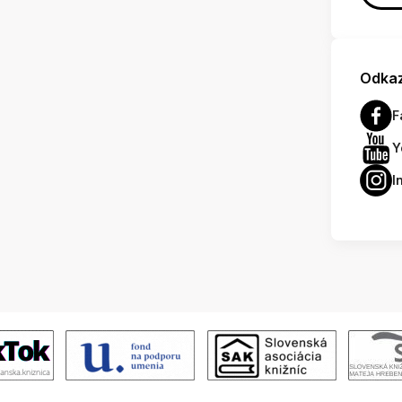
Odkaz
F
Y
I