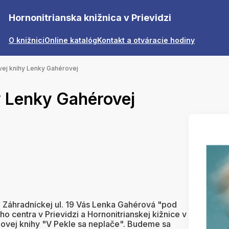
Hornonitrianska knižnica v Prievidzi
O knižnici
Online katalóg
Kontakt a otváracie hodiny
vej knihy Lenky Gahérovej
y Lenky Gahérovej
a Záhradníckej ul. 19 Vás Lenka Gahérová "pod
o centra v Prievidzi a Hornonitrianskej kižnice v
 novej knihy "V Pekle sa neplače". Budeme sa