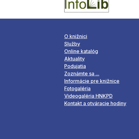
O knižnici
Služby
Online katalóg
Aktuality
Podujatia
Zoznámte sa ...
Informácie pre knižnice
Fotogaléria
Videogaléria HNKPD
Kontakt a otváracie hodiny