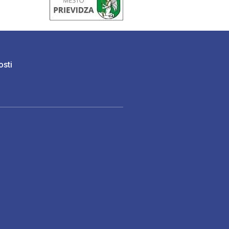
osti
)