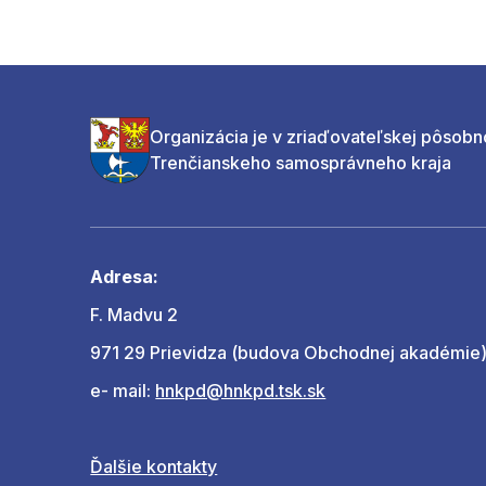
Organizácia je v zriaďovateľskej pôsobn
Trenčianskeho samosprávneho kraja
Adresa:
F. Madvu 2
971 29 Prievidza (budova Obchodnej akadémie
e- mail:
hnkpd@hnkpd.tsk.sk
Ďalšie kontakty