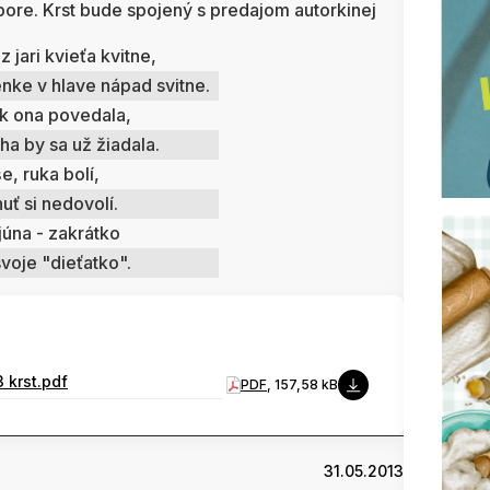
dpore. Krst bude spojený s predajom autorkinej
z jari kvieťa kvitne,
nke v hlave nápad svitne.
ak ona povedala,
ha by sa už žiadala.
e, ruka bolí,
ť si nedovolí.
 júna - zakrátko
svoje "dieťatko".
 krst.pdf
PDF
, 157,58 kB
31.05.2013