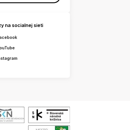
y na socialnej sieti
acebook
ouTube
nstagram