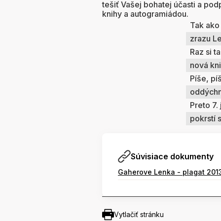
tešiť Vašej bohatej účasti a po
knihy a autogramiádou.
Tak ako 
zrazu Le
Raz si t
nová kni
Píše, píš
oddýchnu
Preto 7.
pokrstí 
Súvisiace dokumenty
Gaherove Lenka - plagat 2013
Vytlačiť stránku