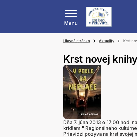
Menu
Hlavná stránka
Aktuality
Krst no
Krst novej knih
Dňa 7. júna 2013 o 17:00 hod. n
krídlami" Regionálneho kultúrneh
Prievidzi pozýva na krst svojej