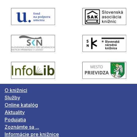
O knižnici
Služby
Online katalóg
Aktuality
Podujatia
Zoznámte sa ...
Informácie pre knižnice