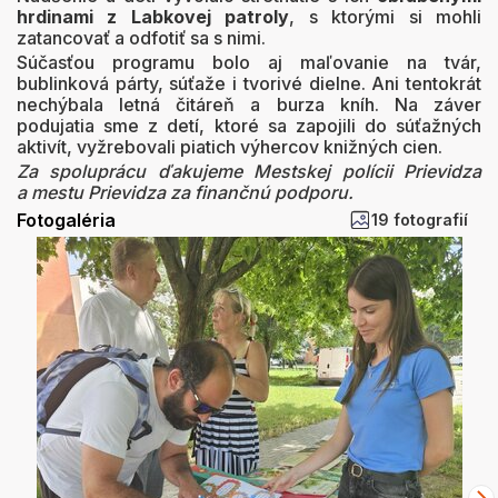
hrdinami z Labkovej patroly
, s ktorými si mohli
zatancovať a odfotiť sa s nimi.
Súčasťou programu bolo aj maľovanie na tvár,
bublinková párty, súťaže i tvorivé dielne. Ani tentokrát
nechýbala letná čitáreň a burza kníh. Na záver
podujatia sme z detí, ktoré sa zapojili do súťažných
aktivít, vyžrebovali piatich výhercov knižných cien.
Za spoluprácu ďakujeme Mestskej polícii Prievidza
a mestu Prievidza za finančnú podporu.
Fotogaléria
19 fotografií