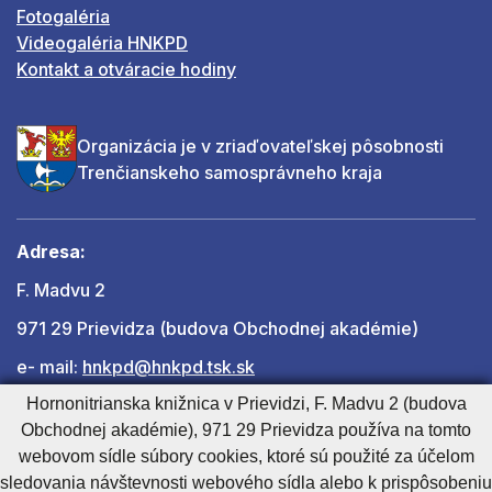
Fotogaléria
Videogaléria HNKPD
Kontakt a otváracie hodiny
Organizácia je v zriaďovateľskej pôsobnosti
Trenčianskeho samosprávneho kraja
Adresa:
F. Madvu 2
971 29 Prievidza (budova Obchodnej akadémie)
e- mail:
hnkpd@hnkpd.tsk.sk
Hornonitrianska knižnica v Prievidzi, F. Madvu 2 (budova
Obchodnej akadémie), 971 29 Prievidza používa na tomto
Ďalšie kontakty
webovom sídle súbory cookies, ktoré sú použité za účelom
sledovania návštevnosti webového sídla alebo k prispôsobeniu