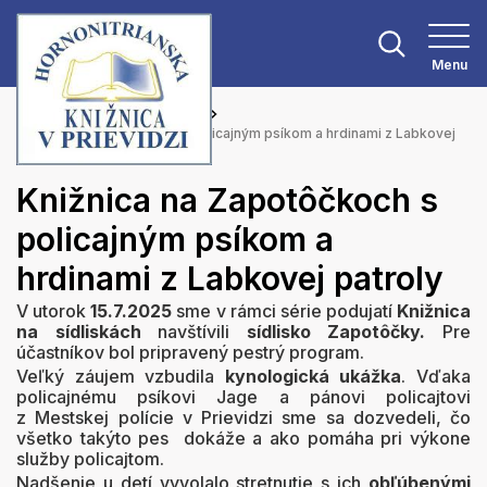
Menu
Hlavná stránka
Aktuality
Knižnica na Zapotôčkoch s policajným psíkom a hrdinami z Labkovej
patroly
Knižnica na Zapotôčkoch s
policajným psíkom a
hrdinami z Labkovej patroly
V utorok
15.7.2025
sme v rámci série podujatí
Knižnica
na sídliskách
navštívili
sídlisko Zapotôčky.
Pre
účastníkov bol pripravený pestrý program.
Veľký záujem vzbudila
kynologická ukážka
. Vďaka
policajnému psíkovi Jage a pánovi policajtovi
z Mestskej polície v Prievidzi sme sa dozvedeli, čo
všetko takýto pes dokáže a ako pomáha pri výkone
služby policajtom.
Nadšenie u detí vyvolalo stretnutie s ich
obľúbenými